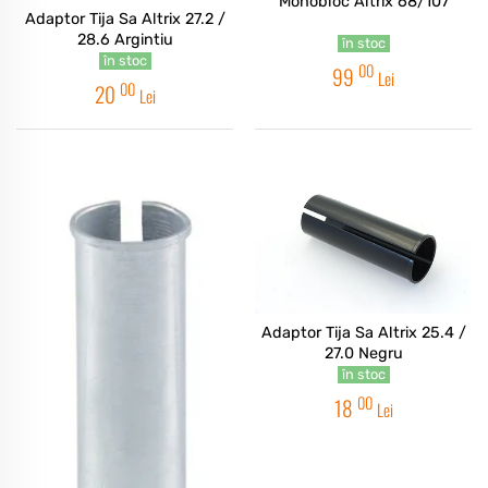
Monobloc Altrix 68/107
Adaptor Tija Sa Altrix 27.2 /
28.6 Argintiu
în stoc
în stoc
00
99
Lei
00
20
Lei
Adaptor Tija Sa Altrix 25.4 /
27.0 Negru
în stoc
00
18
Lei