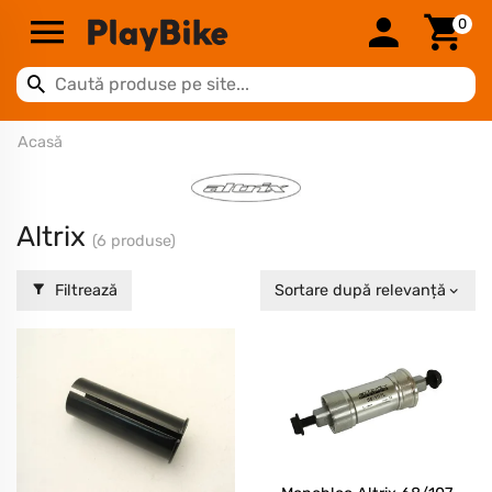
0
Acasă
Altrix
(6 produse)
Filtrează
Sortare după relevanță