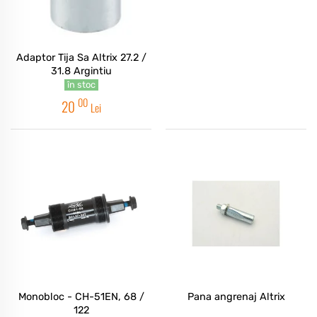
Adaptor Tija Sa Altrix 27.2 /
31.8 Argintiu
în stoc
00
20
Lei
Monobloc - CH-51EN, 68 /
Pana angrenaj Altrix
122