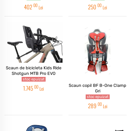
00
00
402
250
Lei
Lei
Scaun de bicicleta Kids Ride
Shotgun MTB Pro EVO
stoc epuizat
Scaun copil BF B-One Clamp
00
1.745
Lei
Gri
stoc epuizat
00
289
Lei