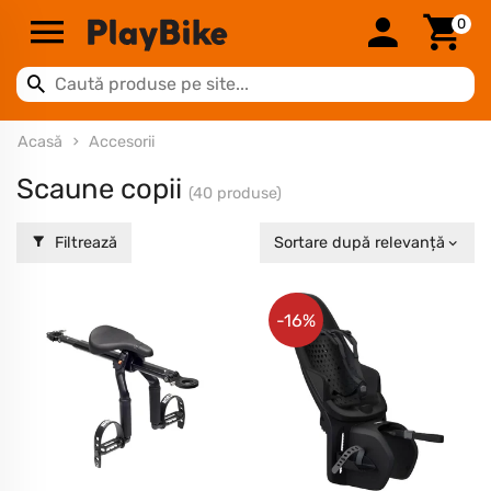
0
Acasă
Accesorii
Scaune copii
(40 produse)
Filtrează
Sortare după relevanță
-16%