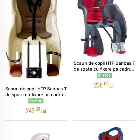
Scaun de copii HTP Sanbas T
de spate cu fixare pe cadru -
Gri
în stoc
00
238
Lei
Scaun de copii HTP Sanbas T
de spate cu fixare pe cadru -
Bej
în stoc
00
242
Lei