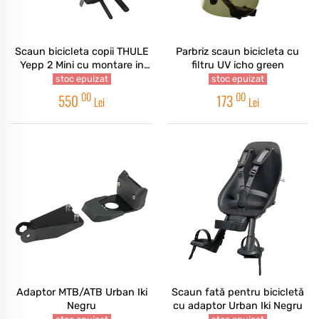
Scaun bicicleta copii THULE
Parbriz scaun bicicleta cu
Yepp 2 Mini cu montare in
filtru UV icho green
fata - Midnight Black
stoc epuizat
stoc epuizat
00
00
550
173
Lei
Lei
Adaptor MTB/ATB Urban Iki
Scaun fată pentru bicicletă
Negru
cu adaptor Urban Iki Negru