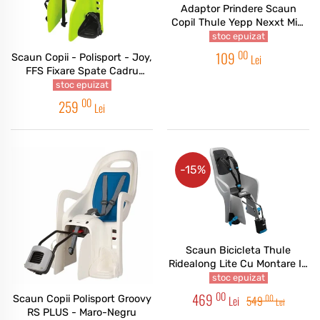
Adaptor Prindere Scaun
Copil Thule Yepp Nexxt Mini
Slimfit Adapter
stoc epuizat
00
109
Scaun Copii - Polisport - Joy,
Lei
FFS Fixare Spate Cadru
Galben Fluo/gri
stoc epuizat
00
259
Lei
-15%
Scaun Bicicleta Thule
Ridealong Lite Cu Montare In
Spate - Light Grey
stoc epuizat
00
469
00
Scaun Copii Polisport Groovy
Lei
549
Lei
RS PLUS - Maro-Negru