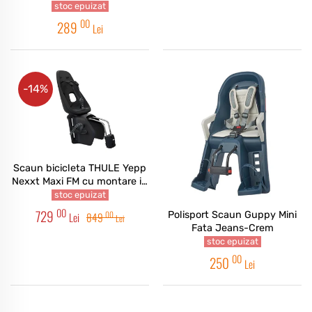
stoc epuizat
00
289
Lei
-14%
Scaun bicicleta THULE Yepp
Nexxt Maxi FM cu montare in
spate - Obsidian
stoc epuizat
00
729
00
Polisport Scaun Guppy Mini
Lei
849
Lei
Fata Jeans-Crem
stoc epuizat
00
250
Lei