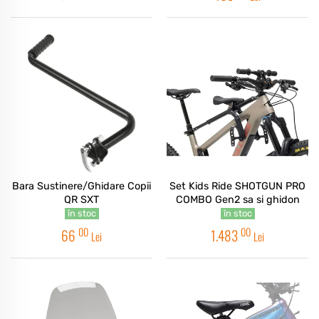
Bara Sustinere/Ghidare Copii
Set Kids Ride SHOTGUN PRO
QR SXT
COMBO Gen2 sa si ghidon
în stoc
în stoc
00
00
66
1.483
Lei
Lei