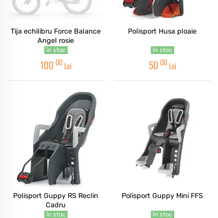
Tija echilibru Force Balance
Polisport Husa ploaie
Angel rosie
în stoc
în stoc
00
00
100
50
Lei
Lei
Polisport Guppy RS Reclin
Polisport Guppy Mini FFS
Cadru
în stoc
în stoc