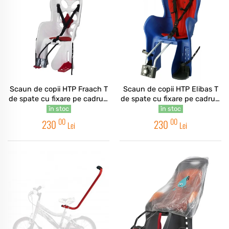
Scaun de copii HTP Fraach T
Scaun de copii HTP Elibas T
de spate cu fixare pe cadru -
de spate cu fixare pe cadru -
Bej
Albastru
în stoc
în stoc
00
00
230
230
Lei
Lei