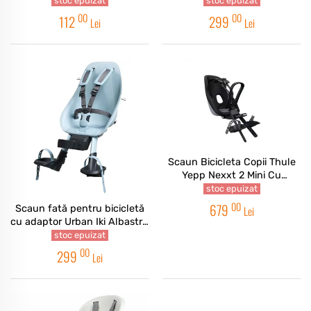
stoc epuizat
stoc epuizat
00
00
112
299
Lei
Lei
Scaun Bicicleta Copii Thule
Yepp Nexxt 2 Mini Cu
Montare In Fata - Gri
stoc epuizat
00
679
Scaun fată pentru bicicletă
Lei
cu adaptor Urban Iki Albastru
Menta
stoc epuizat
00
299
Lei