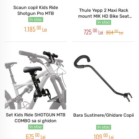
Scaun copil Kids Ride
Thule Yepp 2 Maxi Rack
Shotgun Pro MTB
mount MIK HD Bike Seat
în stoc
Black
în stoc
00
1.185
Lei
00
725
00
Lei
864
Lei
Set Kids Ride SHOTGUN MTB
Bara Sustinere/Ghidare Copii
COMBO sa si ghidon
în stoc
în stoc
00
00
675
109
Lei
Lei