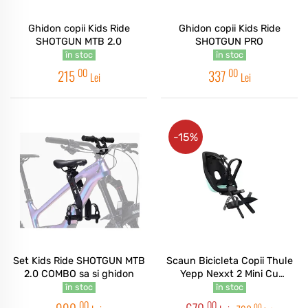
Ghidon copii Kids Ride
Ghidon copii Kids Ride
SHOTGUN MTB 2.0
SHOTGUN PRO
în stoc
în stoc
00
00
215
337
Lei
Lei
-15%
Set Kids Ride SHOTGUN MTB
Scaun Bicicleta Copii Thule
2.0 COMBO sa si ghidon
Yepp Nexxt 2 Mini Cu
Montare In Fata - Mint Green
în stoc
în stoc
00
00
00