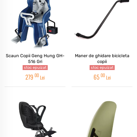
Scaun Copii Geng Hung GH-
Maner de ghidare bicicleta
516 Gri
copii
stoc epuizat
stoc epuizat
00
00
279
65
Lei
Lei