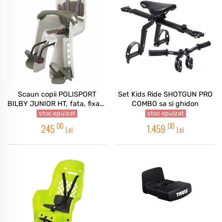
Scaun copii POLISPORT
Set Kids Ride SHOTGUN PRO
BILBY JUNIOR HT, fata, fixare
COMBO sa si ghidon
fata cadru ( teava frontala ),
stoc epuizat
stoc epuizat
ECO QUICK, glisabil,
00
00
245
1.459
Lei
Lei
crem/maro