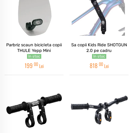
Parbriz scaun bicicleta copii
Sa copii Kids Ride SHOTGUN
THULE Yepp Mini
2.0 pe cadru
în stoc
în stoc
00
00
199
818
Lei
Lei