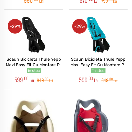
990
670
Lei
Lei
790
Lei
-29%
-29%
Scaun Bicicleta Thule Yepp
Scaun Bicicleta Thule Yepp
Maxi Easy Fit Cu Montare Pe
Maxi Easy Fit Cu Montare Pe
Spate - Black
Spate - Ocean
în stoc
în stoc
00
00
599
599
00
00
Lei
849
Lei
849
Lei
Lei