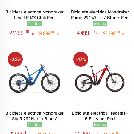
Bicicleta electrica Mondraker
Bicicleta electrica Mondraker
Level R MX Chili Red
Prime 29" White / Blue / Red
în stoc
în stoc
00
00
27.299
14.499
00
00
Lei
39.999
Lei
23.999
Lei
Lei
-32%
-17%
Bicicleta electrica Mondraker
Bicicleta electrica Trek Rail+
Sly R 29" Marlin Blue /
5 EU Viper Red
Racing Silver / Obsidian Grey
în stoc
în stoc
00
00
21.999
22.300
00
00