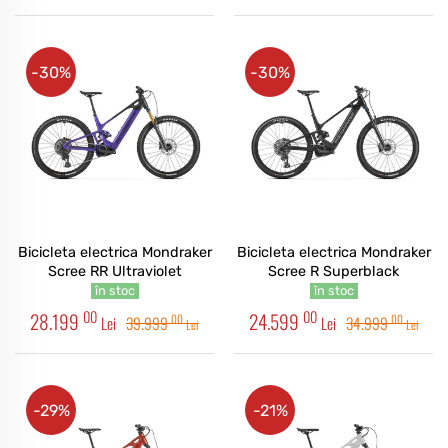
-30%
-30%
Bicicleta electrica Mondraker
Bicicleta electrica Mondraker
Scree RR Ultraviolet
Scree R Superblack
în stoc
în stoc
00
00
28.199
24.599
00
00
Lei
39.999
Lei
34.999
Lei
Lei
-29%
-21%