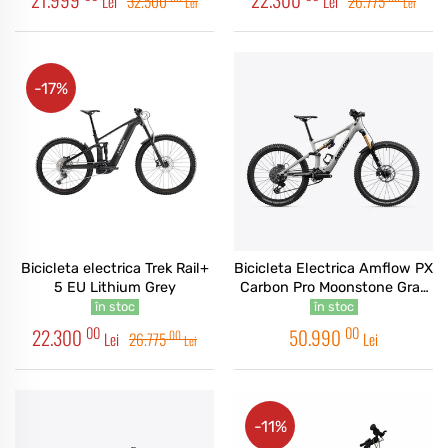
Lei
32.500
Lei
26.775
Lei
Lei
-17%
Bicicleta electrica Trek Rail+
Bicicleta Electrica Amflow PX
5 EU Lithium Grey
Carbon Pro Moonstone Gray
2026
în stoc
în stoc
00
00
22.300
50.990
00
Lei
26.775
Lei
Lei
-11%