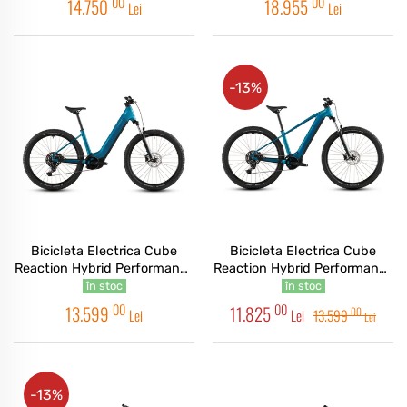
00
00
14.750
18.955
Lei
Lei
-13%
Bicicleta Electrica Cube
Bicicleta Electrica Cube
Reaction Hybrid Performance
Reaction Hybrid Performance
600 Easy Entry Electricblue
600 Electricblue Dazzle 2026
în stoc
în stoc
Dazzle 2026
00
00
13.599
11.825
00
Lei
Lei
13.599
Lei
-13%