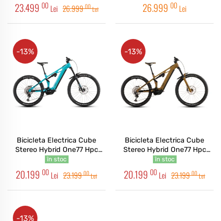
00
00
23.499
26.999
00
Lei
26.999
Lei
Lei
-13%
-13%
Bicicleta Electrica Cube
Bicicleta Electrica Cube
Stereo Hybrid One77 Hpc
Stereo Hybrid One77 Hpc
Race 800 Swimmingpool
Race 800 Willowgreen Black
în stoc
în stoc
Black 2026
2026
00
00
20.199
20.199
00
00
Lei
23.199
Lei
23.199
Lei
Lei
-13%