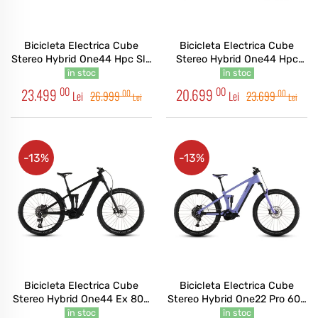
Bicicleta Electrica Cube
Bicicleta Electrica Cube
Stereo Hybrid One44 Hpc Slx
Stereo Hybrid One44 Hpc
800 Nebula White 2026
Race 800 Driedherbs Black
în stoc
în stoc
2026
00
00
23.499
20.699
00
00
Lei
26.999
Lei
23.699
Lei
Lei
-13%
-13%
Bicicleta Electrica Cube
Bicicleta Electrica Cube
Stereo Hybrid One44 Ex 800
Stereo Hybrid One22 Pro 600
Blackline 2026
Lucidlilac Lime 2026
în stoc
în stoc