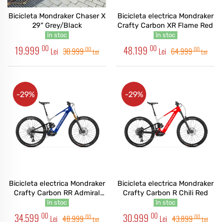
Bicicleta Mondraker Chaser X
Bicicleta electrica Mondraker
29" Grey/Black
Crafty Carbon XR Flame Red
în stoc
în stoc
00
00
19.999
48.199
00
00
Lei
30.999
Lei
64.999
Lei
Lei
-29%
-29%
Bicicleta electrica Mondraker
Bicicleta electrica Mondraker
Crafty Carbon RR Admiral
Crafty Carbon R Chili Red
Blue
în stoc
în stoc
00
00
34.599
30.999
00
00
Lei
48.999
Lei
43.899
Lei
Lei