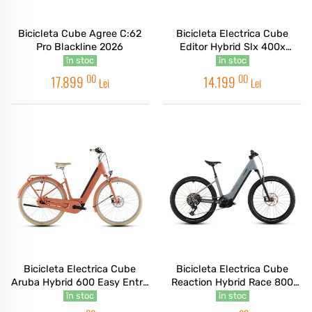
Bicicleta Cube Agree C:62
Bicicleta Electrica Cube
Pro Blackline 2026
Editor Hybrid Slx 400x
Trapeze Reedbeige Chrome
în stoc
în stoc
2026
00
00
17.899
14.199
Lei
Lei
Bicicleta Electrica Cube
Bicicleta Electrica Cube
Aruba Hybrid 600 Easy Entry
Reaction Hybrid Race 800
Papaya Creme 2026
Easy Entry Vulcan Orange
în stoc
în stoc
2026