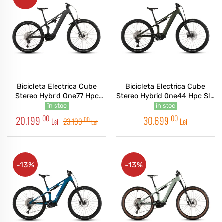
Bicicleta Electrica Cube
Bicicleta Electrica Cube
Stereo Hybrid One77 Hpc
Stereo Hybrid One44 Hpc Slx
Race 800 Irongrey Black
Evo 800 Stellar Grey 2026
în stoc
în stoc
2026
00
00
20.199
30.699
00
Lei
23.199
Lei
Lei
-13%
-13%