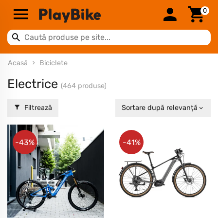
0
Acasă
Biciclete
Electrice
(464 produse)
Filtrează
Sortare după relevanță
-43%
-41%