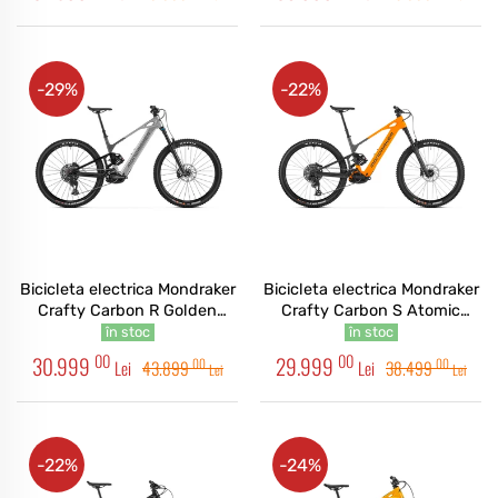
-29%
-22%
Bicicleta electrica Mondraker
Bicicleta electrica Mondraker
Crafty Carbon R Golden
Crafty Carbon S Atomic
Silver
Orange
în stoc
în stoc
00
00
30.999
29.999
00
00
Lei
43.899
Lei
38.499
Lei
Lei
-22%
-24%