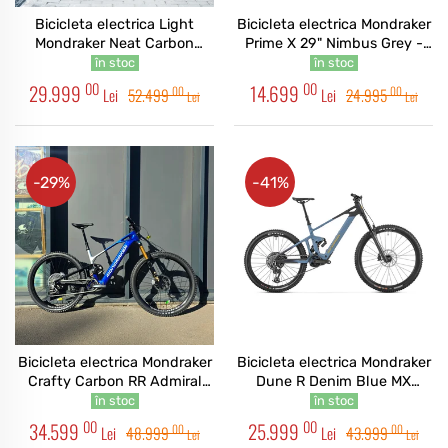
Bicicleta electrica Light
Bicicleta electrica Mondraker
Mondraker Neat Carbon
Prime X 29" Nimbus Grey -
Custom 29"
Graphite - Desert Grey
în stoc
în stoc
00
00
29.999
14.699
00
00
Lei
52.499
Lei
24.995
Lei
Lei
-29%
-41%
Bicicleta electrica Mondraker
Bicicleta electrica Mondraker
Crafty Carbon RR Admiral
Dune R Denim Blue MX
Blue Custom
Blue/Yellow
în stoc
în stoc
00
00
34.599
25.999
00
00
Lei
48.999
Lei
43.999
Lei
Lei