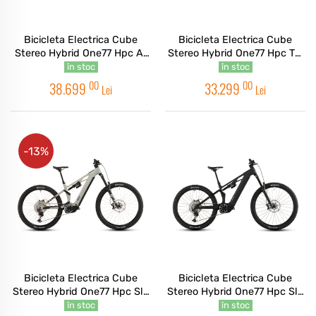
Bicicleta Electrica Cube
Bicicleta Electrica Cube
Stereo Hybrid One77 Hpc At
Stereo Hybrid One77 Hpc Tm
800 Actionteam 2026
800 Reedgreen Matrix 2026
în stoc
în stoc
00
00
38.699
33.299
Lei
Lei
-13%
Bicicleta Electrica Cube
Bicicleta Electrica Cube
Stereo Hybrid One77 Hpc Slx
Stereo Hybrid One77 Hpc Slx
800 Glintsand Black 2026
800 Blackline 2026
în stoc
în stoc