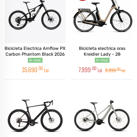
Bicicleta Electrica Amflow PX
Bicicleta electrica oras
Carbon Phantom Black 2026
Kreidler Lady - 28
în stoc
în stoc
00
00
35.690
7.999
00
Lei
Lei
8.999
Lei