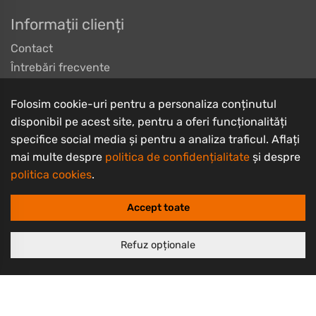
Informații clienți
Contact
Întrebări frecvente
Livrarea produselor
Folosim cookie-uri pentru a personaliza conținutul
Despre noi
disponibil pe acest site, pentru a oferi funcționalități
Termeni și condiții
specifice social media și pentru a analiza traficul. Aflați
Politică de retur
mai multe despre
politica de confidențialitate
și despre
Politică de confidențialitate
politica cookies
.
Politică cookie
Accept toate
Refuz opționale
Copyrights © 2003 - 2026 PlayBike Biciclete