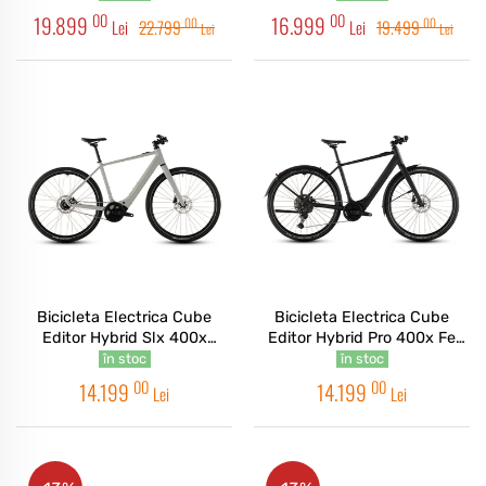
00
00
19.899
16.999
00
00
Lei
22.799
Lei
19.499
Lei
Lei
Bicicleta Electrica Cube
Bicicleta Electrica Cube
Editor Hybrid Slx 400x
Editor Hybrid Pro 400x Fe
Reedbeige Chrome 2026
Coal Prism 2026
în stoc
în stoc
00
00
14.199
14.199
Lei
Lei