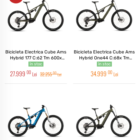
Bicicleta Electrica Cube Ams
Bicicleta Electrica Cube Ams
Hybrid 177 C:62 Tm 600x
Hybrid One44 C:68x Tm
Reedgreen Matrix 2026
400x Reedgreen Matrix 2026
în stoc
în stoc
00
00
27.999
34.999
00
Lei
32.255
Lei
Lei