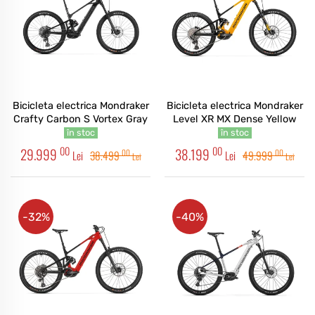
Bicicleta electrica Mondraker
Bicicleta electrica Mondraker
Crafty Carbon S Vortex Gray
Level XR MX Dense Yellow
în stoc
în stoc
00
00
29.999
38.199
00
00
Lei
38.499
Lei
49.999
Lei
Lei
-32%
-40%