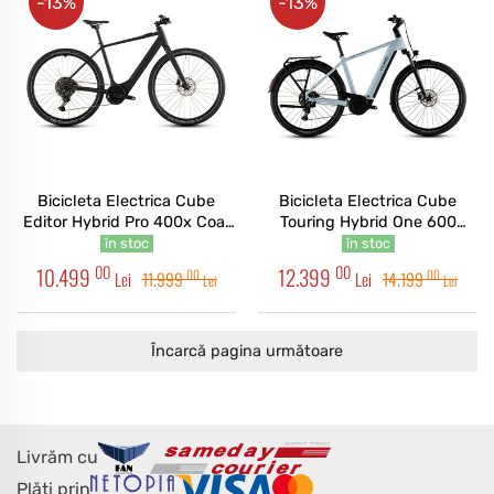
-13%
-13%
Bicicleta Electrica Cube
Bicicleta Electrica Cube
Editor Hybrid Pro 400x Coal
Touring Hybrid One 600
Prism 2026
Glacier Reflex 2026
în stoc
în stoc
00
00
10.499
12.399
00
00
Lei
11.999
Lei
14.199
Lei
Lei
Încarcă pagina următoare
Livrăm cu
Plăți prin