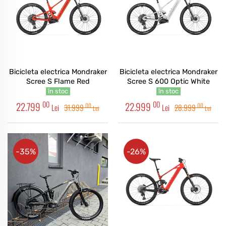
Bicicleta electrica Mondraker
Bicicleta electrica Mondraker
Scree S Flame Red
Scree S 600 Optic White
în stoc
în stoc
00
00
22.799
22.999
00
00
Lei
31.999
Lei
28.999
Lei
Lei
-35%
-26%