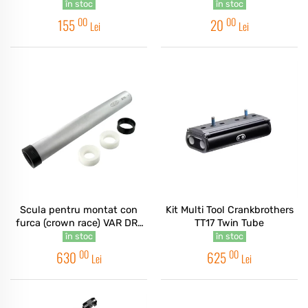
în stoc
în stoc
00
00
155
20
Lei
Lei
Scula pentru montat con
Kit Multi Tool Crankbrothers
furca (crown race) VAR DR-
TT17 Twin Tube
14700
în stoc
în stoc
00
00
630
625
Lei
Lei