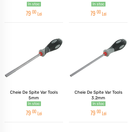
în stoc
în stoc
00
00
79
79
Lei
Lei
Cheie De Spite Var Tools
Cheie De Spite Var Tools
5mm
3.2mm
în stoc
în stoc
00
00
79
79
Lei
Lei