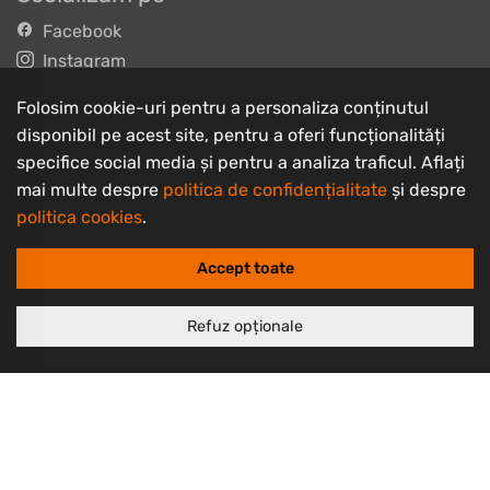
Facebook
Instagram
TikTok
Folosim cookie-uri pentru a personaliza conținutul
YouTube
disponibil pe acest site, pentru a oferi funcționalități
specifice social media și pentru a analiza traficul. Aflați
Informații clienți
mai multe despre
politica de confidențialitate
și despre
Contact
politica cookies
.
Întrebări frecvente
Accept toate
Livrarea produselor
Despre noi
Refuz opționale
Termeni și condiții
Politică de retur
Politică de confidențialitate
Politică cookie