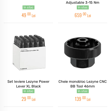
Adjustable 3-15 Nm
în stoc
în stoc
00
00
49
659
Lei
Lei
Set leviere Lezyne Power
Cheie monobloc Lezyne CNC
Lever XL Black
BB Tool 46mm
în stoc
în stoc
00
00
29
139
Lei
Lei