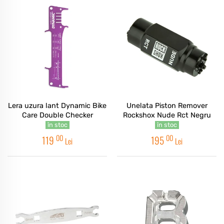
Lera uzura lant Dynamic Bike
Unelata Piston Remover
Care Double Checker
Rockshox Nude Rct Negru
în stoc
în stoc
00
00
119
195
Lei
Lei