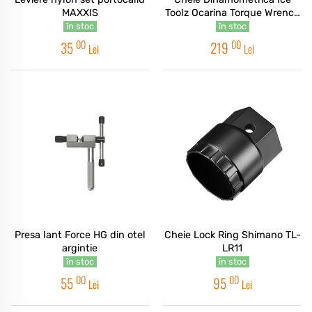
MAXXIS
Toolz Ocarina Torque Wrench
3-10Nm
în stoc
în stoc
00
00
35
219
Lei
Lei
Presa lant Force HG din otel
Cheie Lock Ring Shimano TL-
argintie
LR11
în stoc
în stoc
00
00
55
95
Lei
Lei