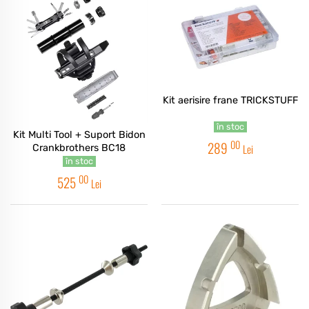
Kit aerisire frane TRICKSTUFF
în stoc
Kit Multi Tool + Suport Bidon
00
289
Lei
Crankbrothers BC18
în stoc
00
525
Lei