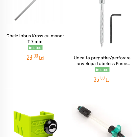
Cheie Inbus Kross cu maner
T 7 mm
în stoc
00
29
Lei
Unealta pregatire/perforare
anvelopa tubeless Force
maner T 5x126mm
în stoc
00
35
Lei