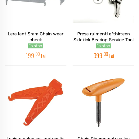
Lera lant Sram Chain wear
Presa rulmenti e*thirteen
check
Sidekick Bearing Service Tool
în stoc
în stoc
00
00
199
399
Lei
Lei
Leviere nylon set portocaliu
Cheie Dinamometrica Ice