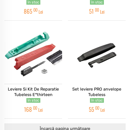
Set 24 Buc.
în stoc
în stoc
00
00
865
51
Lei
Lei
Leviere Si Kit De Reparatie
Set leviere PRO anvelope
Tubeless E*thirteen
Tubeless
în stoc
în stoc
00
00
168
55
Lei
Lei
Încarcă pagina următoare