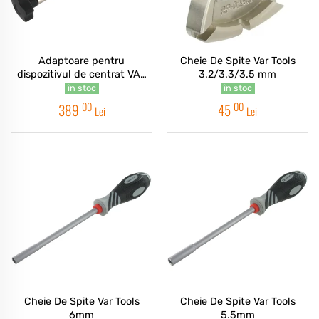
Adaptoare pentru
Cheie De Spite Var Tools
dispozitivul de centrat VAR
3.2/3.3/3.5 mm
Tools CR-07500
în stoc
în stoc
00
00
389
45
Lei
Lei
Cheie De Spite Var Tools
Cheie De Spite Var Tools
6mm
5.5mm