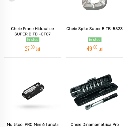
Cheie Frane Hidraulice
Cheie Spite Super B TB-5523
SUPER B TB -CF07
în stoc
în stoc
00
00
27
49
Lei
Lei
Multitool PRO Mini 6 functii
Cheie Dinamometrica Pro