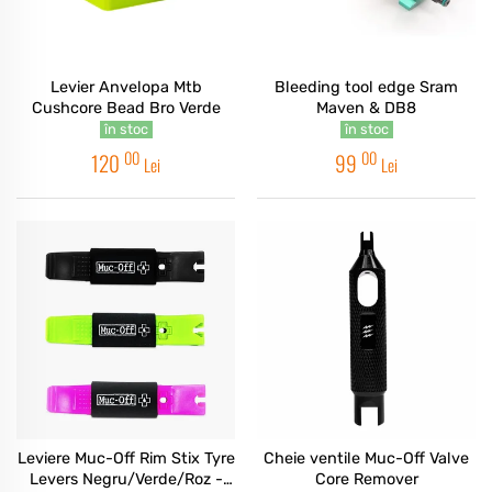
Levier Anvelopa Mtb
Bleeding tool edge Sram
Cushcore Bead Bro Verde
Maven & DB8
în stoc
în stoc
00
00
120
99
Lei
Lei
Leviere Muc-Off Rim Stix Tyre
Cheie ventile Muc-Off Valve
Levers Negru/Verde/Roz -
Core Remover