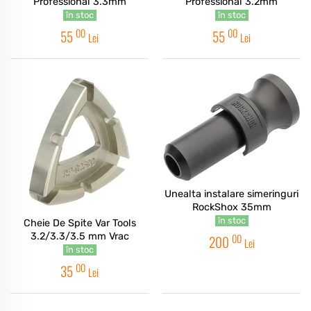
Professional 3.3mm
Professional 3.2mm
în stoc
în stoc
00
00
55
55
Lei
Lei
Unealta instalare simeringuri
RockShox 35mm
în stoc
Cheie De Spite Var Tools
3.2/3.3/3.5 mm Vrac
00
200
Lei
în stoc
00
35
Lei