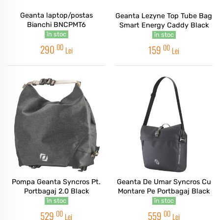
Geanta laptop/postas
Geanta Lezyne Top Tube Bag
Bianchi BNCPMT6
Smart Energy Caddy Black
în stoc
în stoc
00
00
290
159
Lei
Lei
Pompa Geanta Syncros Pt.
Geanta De Umar Syncros Cu
Portbagaj 2.0 Black
Montare Pe Portbagaj Black
în stoc
în stoc
00
00
529
559
Lei
Lei