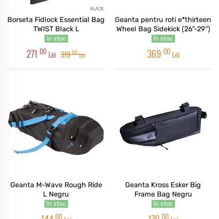
Borseta Fidlock Essential Bag
Geanta pentru roti e*thirteen
TWIST Black L
Wheel Bag Sidekick (26"-29")
în stoc
în stoc
00
00
271
369
00
Lei
319
Lei
Lei
Geanta M-Wave Rough Ride
Geanta Kross Esker Big
L Negru
Frame Bag Negru
în stoc
în stoc
00
00
144
179