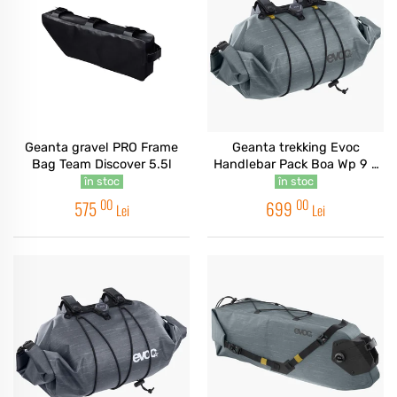
Geanta gravel PRO Frame
Geanta trekking Evoc
Bag Team Discover 5.5l
Handlebar Pack Boa Wp 9 -
Steel
în stoc
în stoc
00
00
575
699
Lei
Lei