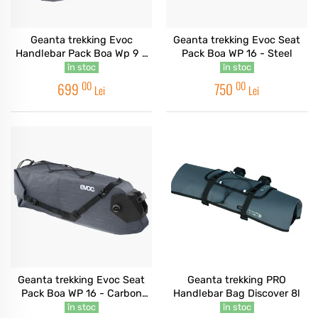
Geanta trekking Evoc
Geanta trekking Evoc Seat
Handlebar Pack Boa Wp 9 -
Pack Boa WP 16 - Steel
Carbon Grey
în stoc
în stoc
00
00
699
750
Lei
Lei
Geanta trekking Evoc Seat
Geanta trekking PRO
Pack Boa WP 16 - Carbon
Handlebar Bag Discover 8l
Grey
în stoc
în stoc