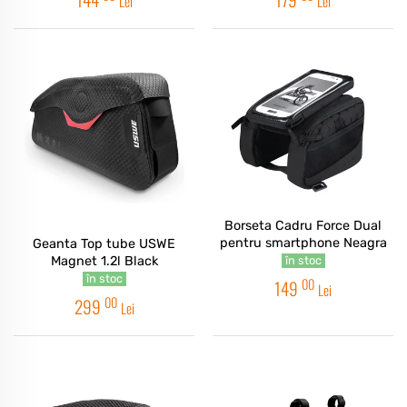
Lei
Lei
Borseta Cadru Force Dual
pentru smartphone Neagra
Geanta Top tube USWE
Magnet 1.2l Black
în stoc
în stoc
00
149
Lei
00
299
Lei