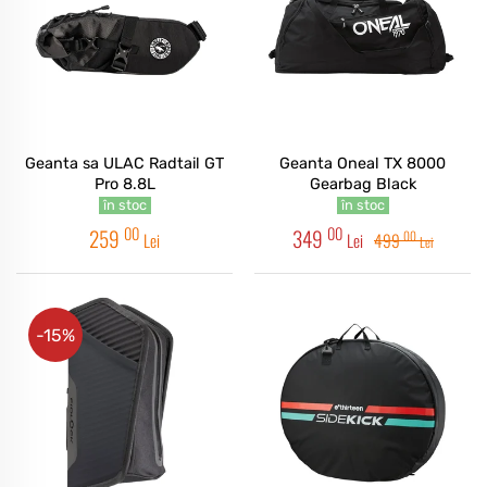
Geanta sa ULAC Radtail GT
Geanta Oneal TX 8000
Pro 8.8L
Gearbag Black
în stoc
în stoc
00
00
259
349
00
Lei
Lei
499
Lei
-15%