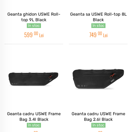
Geanta ghidon USWE Roll-
Geanta sa USWE Roll-top 8L
top 9L Black
Black
în stoc
în stoc
00
00
599
749
Lei
Lei
Geanta cadru USWE Frame
Geanta cadru USWE Frame
Bag 3.4l Black
Bag 2.6l Black
în stoc
în stoc