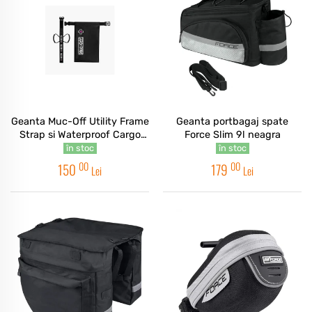
Geanta Muc-Off Utility Frame
Geanta portbagaj spate
Strap si Waterproof Cargo
Force Slim 9l neagra
Bag Bundle
în stoc
în stoc
00
00
150
179
Lei
Lei