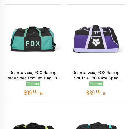
Geanta voiaj FOX Racing
Geanta voiaj FOX Racing
Race Spec Podium Bag 180
Shuttle 180 Race Spec
Duffle Mint Green
Wheeled Duffel Bag Purple
în stoc
în stoc
00
00
599
889
Lei
Lei