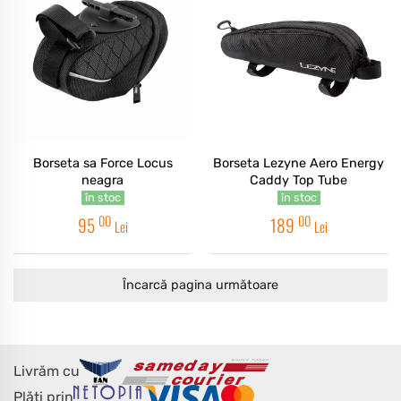
Borseta sa Force Locus
Borseta Lezyne Aero Energy
neagra
Caddy Top Tube
în stoc
în stoc
00
00
95
189
Lei
Lei
Încarcă pagina următoare
Livrăm cu
Plăți prin