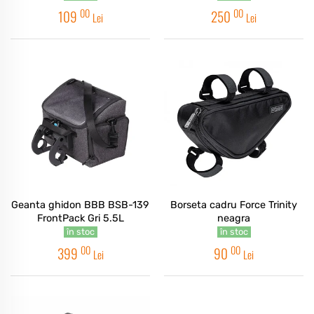
00
00
109
250
Lei
Lei
Geanta ghidon BBB BSB-139
Borseta cadru Force Trinity
FrontPack Gri 5.5L
neagra
în stoc
în stoc
00
00
399
90
Lei
Lei