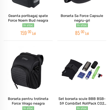
Geanta portbagaj spate
Borseta Sa Force Capsule
Force Noem Bud neagra
negru-gri
în stoc
în stoc
00
00
159
85
Lei
Lei
Borseta pentru trotineta
Set borseta scule BBB BSB-
Force Virago neagra
59 CombiSet RollPack CO2
neagra
în stoc
în stoc