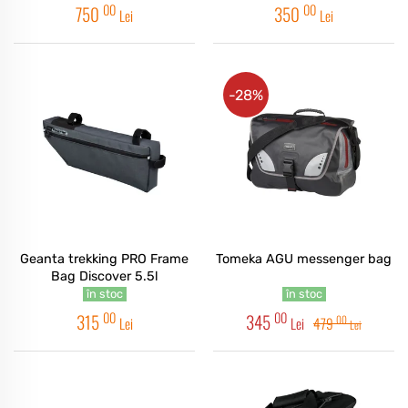
00
00
750
350
Lei
Lei
-28%
Geanta trekking PRO Frame
Tomeka AGU messenger bag
Bag Discover 5.5l
în stoc
în stoc
00
00
315
345
00
Lei
Lei
479
Lei