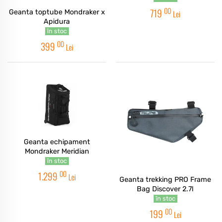
00
719
Geanta toptube Mondraker x
Lei
Apidura
în stoc
00
399
Lei
Geanta echipament
Mondraker Meridian
în stoc
00
1.299
Lei
Geanta trekking PRO Frame
Bag Discover 2.7l
în stoc
00
199
Lei