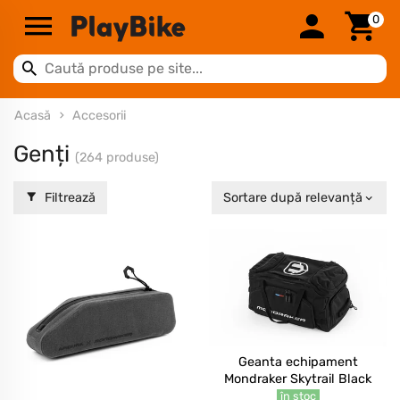
0
Acasă
Accesorii
Genți
(264 produse)
Filtrează
Sortare după relevanță
Geanta echipament
Mondraker Skytrail Black
în stoc