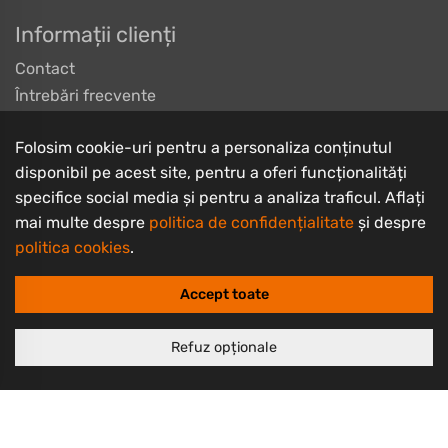
Informații clienți
Contact
Întrebări frecvente
Livrarea produselor
Folosim cookie-uri pentru a personaliza conținutul
Despre noi
disponibil pe acest site, pentru a oferi funcționalități
Termeni și condiții
specifice social media și pentru a analiza traficul. Aflați
Politică de retur
mai multe despre
politica de confidențialitate
și despre
Politică de confidențialitate
politica cookies
.
Politică cookie
Accept toate
Refuz opționale
Copyrights © 2003 - 2026 PlayBike Biciclete