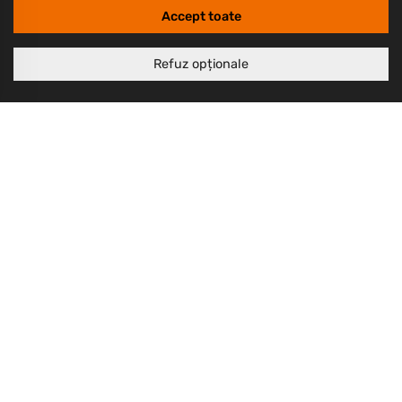
Accept toate
Livrarea produselor
Despre noi
Refuz opționale
Termeni și condiții
Politică de retur
Politică de confidențialitate
Politică cookie
Copyrights © 2003 - 2026 PlayBike Biciclete
I.I. Burtan Ciprian Iulius
CUI: RO21828767, Nr. Registrul Comerțului: F08/89/2003
Sediu social: Str. Carpaților nr.13 parter, Brașov, jud. Brașov
Design & Development by
Constantin Iordan