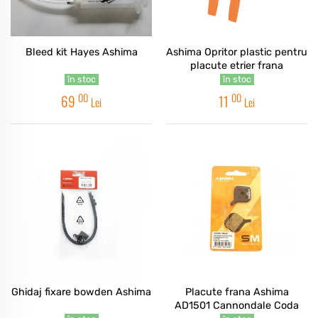
Bleed kit Hayes Ashima
Ashima Opritor plastic pentru
placute etrier frana
în stoc
în stoc
00
00
69
11
Lei
Lei
Ghidaj fixare bowden Ashima
Placute frana Ashima
AD1501 Cannondale Coda