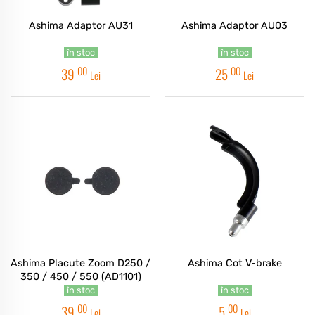
Ashima Adaptor AU31
Ashima Adaptor AU03
în stoc
în stoc
00
00
39
25
Lei
Lei
Ashima Placute Zoom D250 /
Ashima Cot V-brake
350 / 450 / 550 (AD1101)
în stoc
în stoc
00
00
39
5
Lei
Lei