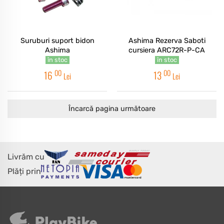
Suruburi suport bidon
Ashima Rezerva Saboti
Ashima
cursiera ARC72R-P-CA
în stoc
în stoc
00
00
16
13
Lei
Lei
Încarcă pagina următoare
Livrăm cu
Plăți prin