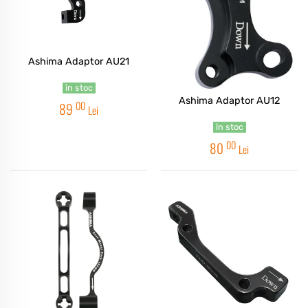
Ashima Adaptor AU21
în stoc
Ashima Adaptor AU12
00
89
Lei
în stoc
00
80
Lei