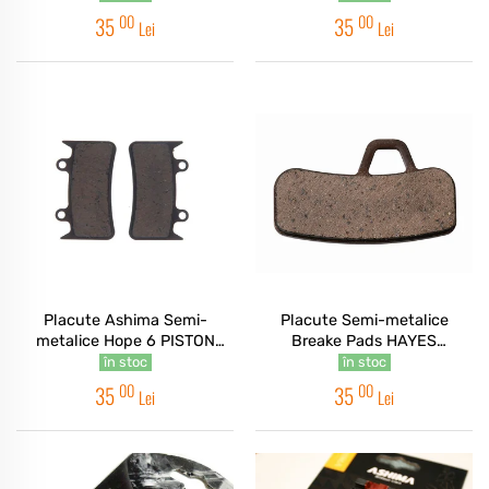
00
00
35
35
Lei
Lei
Placute Ashima Semi-
Placute Semi-metalice
metalice Hope 6 PISTON
Breake Pads HAYES
MONO 6T1
STROKER ACE
în stoc
în stoc
00
00
35
35
Lei
Lei