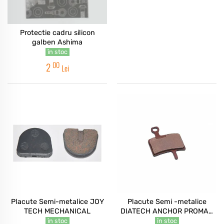
Protectie cadru silicon
galben Ashima
în stoc
00
2
Lei
Placute Semi-metalice JOY
Placute Semi -metalice
TECH MECHANICAL
DIATECH ANCHOR PROMAX
DSK901
în stoc
în stoc