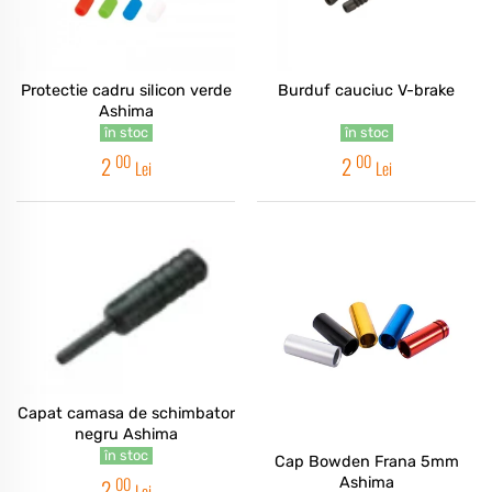
Protectie cadru silicon verde
Burduf cauciuc V-brake
Ashima
în stoc
în stoc
00
00
2
2
Lei
Lei
Capat camasa de schimbator
negru Ashima
în stoc
Cap Bowden Frana 5mm
00
2
Ashima
Lei