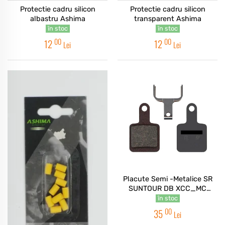
Protectie cadru silicon
Protectie cadru silicon
albastru Ashima
transparent Ashima
în stoc
în stoc
00
00
12
12
Lei
Lei
Placute Semi -Metalice SR
SUNTOUR DB XCC_MC
MECHANICAL
în stoc
00
35
Lei