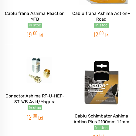
Cablu frana Ashima Reaction
Cablu frana Ashima Action+
MTB
Road
în stoc
în stoc
00
00
19
12
Lei
Lei
Conector Ashima RT-U-HEF-
ST-WB Avid/Magura
în stoc
00
12
Cablu Schimbator Ashima
Lei
Action Plus 2100mm 1.1mm
în stoc
00