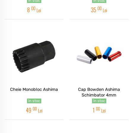
în stoc
în stoc
00
00
8
35
Lei
Lei
Cheie Monobloc Ashima
Cap Bowden Ashima
Schimbator 4mm
în stoc
în stoc
00
00
49
1
Lei
Lei