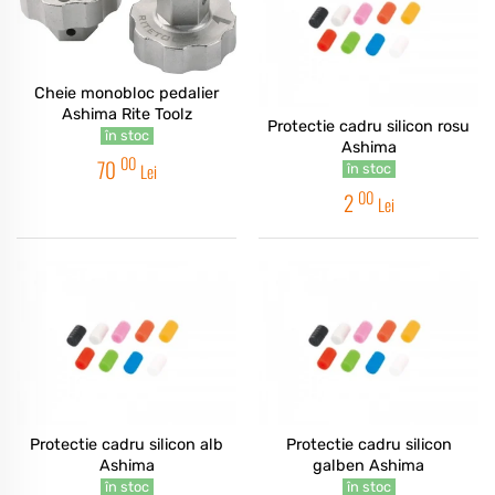
Cheie monobloc pedalier
Ashima Rite Toolz
Protectie cadru silicon rosu
în stoc
Ashima
00
70
Lei
în stoc
00
2
Lei
Protectie cadru silicon alb
Protectie cadru silicon
Ashima
galben Ashima
în stoc
în stoc