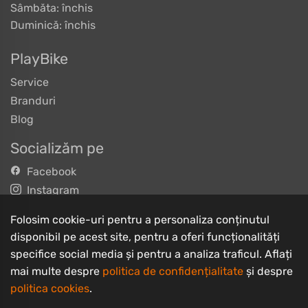
Sâmbăta: închis
Duminică: închis
PlayBike
Service
Branduri
Blog
Socializăm pe
Facebook
Instagram
TikTok
Folosim cookie-uri pentru a personaliza conținutul
YouTube
disponibil pe acest site, pentru a oferi funcționalități
specifice social media și pentru a analiza traficul. Aflați
Informații clienți
mai multe despre
politica de confidențialitate
și despre
Contact
politica cookies
.
Întrebări frecvente