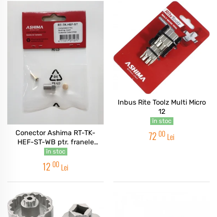
Inbus Rite Toolz Multi Micro
12
în stoc
00
72
Conector Ashima RT-TK-
Lei
HEF-ST-WB ptr. franele
hidraulice Tektro
în stoc
00
12
Lei