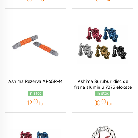
Ashima Rezerva AP65R-M
Ashima Suruburi disc de
frana aluminiu 7075 eloxate
în stoc
în stoc
00
00
12
38
Lei
Lei