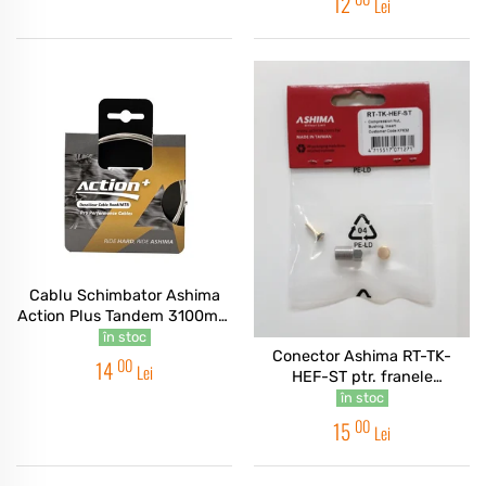
12
Lei
Cablu Schimbator Ashima
Action Plus Tandem 3100mm
1.1mm
în stoc
Conector Ashima RT-TK-
00
14
Lei
HEF-ST ptr. franele
hidraulice Tektro
în stoc
00
15
Lei