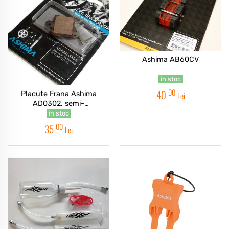
Ashima AB60CV
în stoc
00
40
Placute Frana Ashima
Lei
AD0302, semi-
metalice,compatibile Hope
în stoc
Mono D550
00
35
Lei