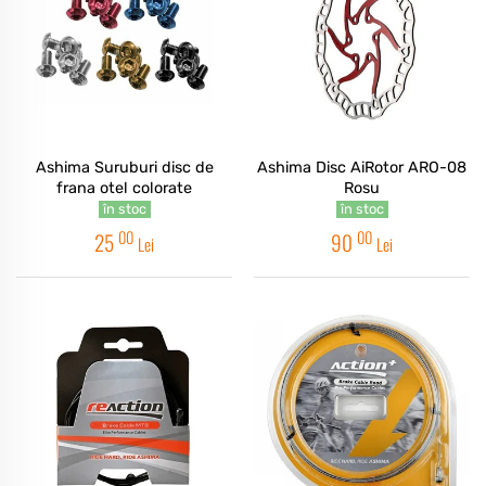
Ashima Suruburi disc de
Ashima Disc AiRotor ARO-08
frana otel colorate
Rosu
în stoc
în stoc
00
00
25
90
Lei
Lei