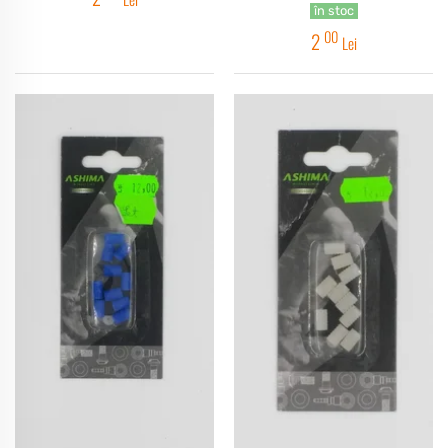
în stoc
00
2
Lei