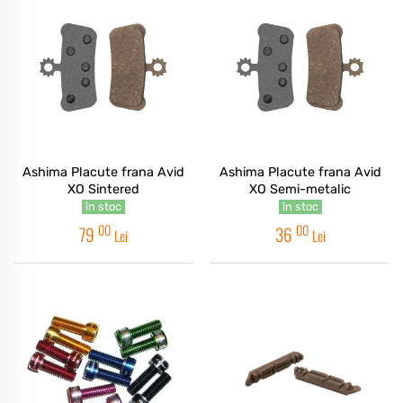
Ashima Placute frana Avid
Ashima Placute frana Avid
XO Sintered
XO Semi-metalic
în stoc
în stoc
00
00
79
36
Lei
Lei