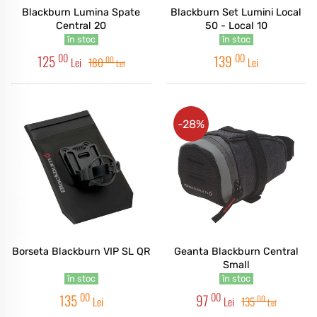
Blackburn Lumina Spate
Blackburn Set Lumini Local
Central 20
50 - Local 10
în stoc
în stoc
00
00
125
139
00
Lei
180
Lei
Lei
-28%
Borseta Blackburn VIP SL QR
Geanta Blackburn Central
Small
în stoc
în stoc
00
00
135
97
00
Lei
Lei
135
Lei