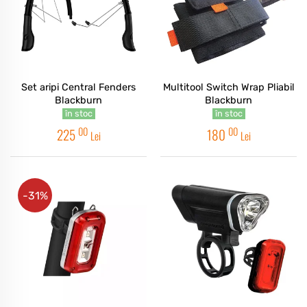
Set aripi Central Fenders
Multitool Switch Wrap Pliabil
Blackburn
Blackburn
în stoc
în stoc
00
00
225
180
Lei
Lei
-31%