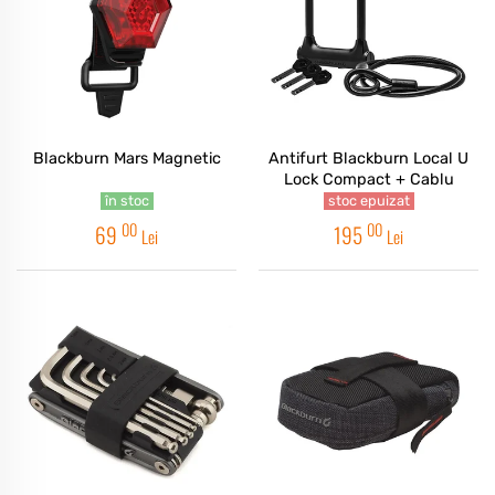
Blackburn Mars Magnetic
Antifurt Blackburn Local U
Lock Compact + Cablu
în stoc
stoc epuizat
00
00
69
195
Lei
Lei