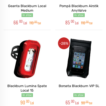
Geanta Blackburn Local
Pompă Blackburn Airstik
Medium
AnyValve
în stoc
în stoc
00
00
66
85
00
00
Lei
110
Lei
110
Lei
Lei
-28%
Blackburn Lumina Spate
Borseta Blackburn VIP SL
Local 15
în stoc
în stoc
00
00
90
65
00
Lei
Lei
90
Lei