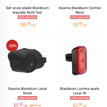
Set scule pliabil Blackburn
Geanta Blackburn Central
Wayside Multi Tool
Micro
stoc epuizat
stoc epuizat
00
00
180
110
Lei
Lei
-28%
Geanta Blackburn Local
Blackburn Lumina spate
Small
Local 10
stoc epuizat
stoc epuizat
00
00
65
65
00
Lei
90
Lei
Lei