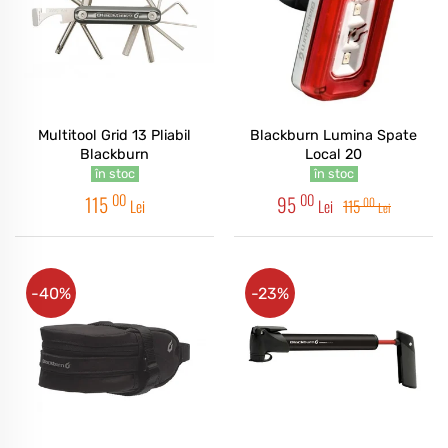
Multitool Grid 13 Pliabil
Blackburn Lumina Spate
Blackburn
Local 20
în stoc
în stoc
00
00
115
95
00
Lei
Lei
115
Lei
-40%
-23%