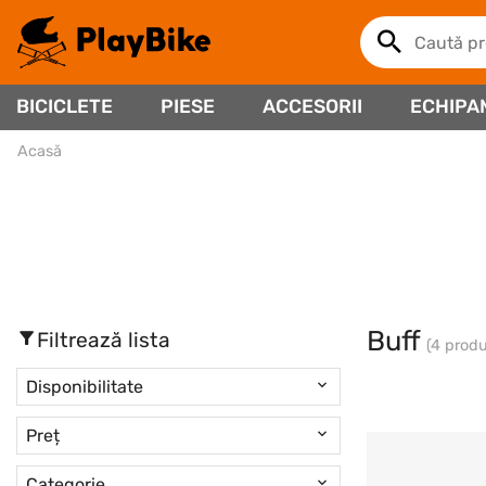
BICICLETE
PIESE
ACCESORII
ECHIPA
Acasă
Buff
Filtrează lista
(4 prod
Disponibilitate
Preț
Categorie