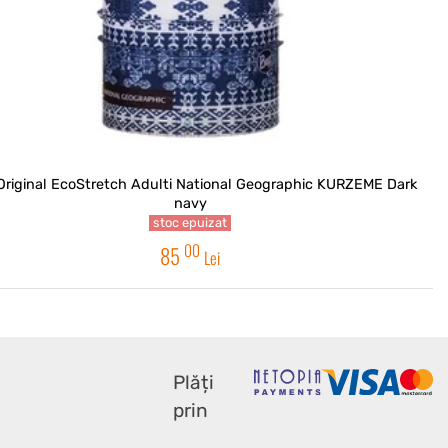
Original EcoStretch Adulti National Geographic KURZEME Dark
navy
stoc epuizat
00
85
Lei
Plăți
prin