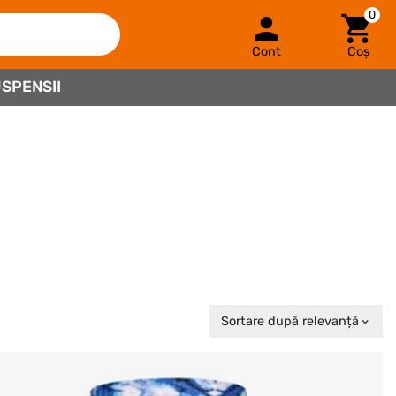
0
Cont
Coș
SPENSII
Sortare după relevanță