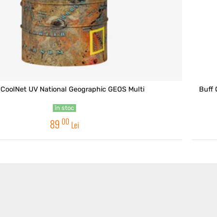
 CoolNet UV National Geographic GEOS Multi
Buff 
în stoc
00
89
Lei