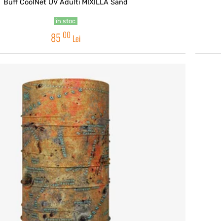
Buff CoolNet UV Adulti MIXILLA Sand
în stoc
00
85
Lei