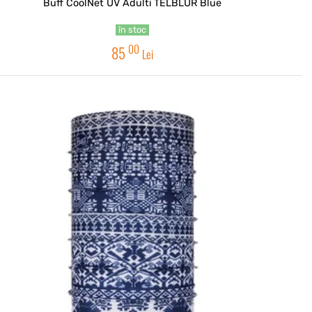
Buff CoolNet UV Adulti TELBLUR Blue
în stoc
00
85
Lei