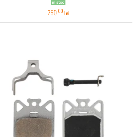
în stoc
00
250
Lei