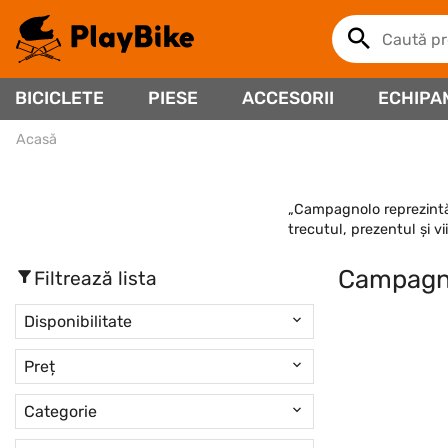
BICICLETE
PIESE
ACCESORII
ECHIPA
Acasă
„Campagnolo reprezintă
trecutul, prezentul și v
Campagn
Filtrează lista
Disponibilitate
Preț
Categorie