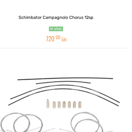
Schimbator Campagnolo Chorus 12sp
în stoc
00
720
Lei