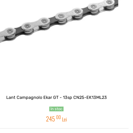
Lant Campagnolo Ekar GT - 13sp CN25-EK13ML23
în stoc
00
245
Lei