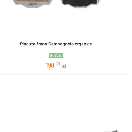
Placute frana Campagnolo organice
în stoc
00
190
Lei