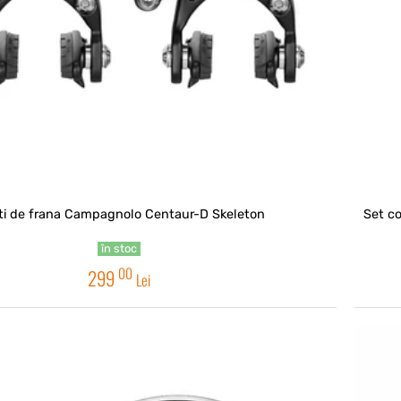
ti de frana Campagnolo Centaur-D Skeleton
Set c
în stoc
00
299
Lei