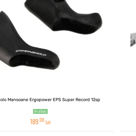
lo Mansoane Ergopower EPS Super Record 12sp
în stoc
00
189
Lei