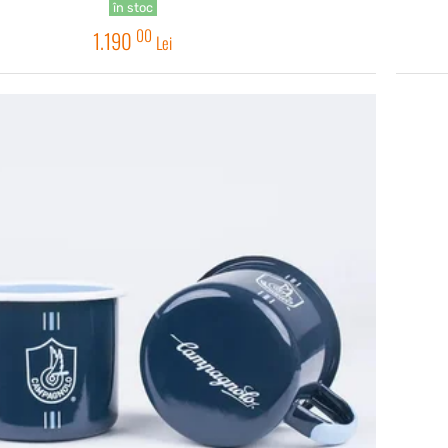
în stoc
00
1.190
Lei