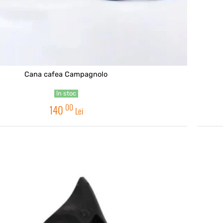
Cana cafea Campagnolo
în stoc
00
140
Lei