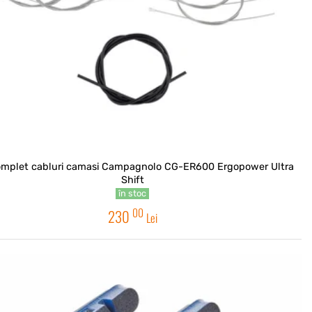
omplet cabluri camasi Campagnolo CG-ER600 Ergopower Ultra
Shift
în stoc
00
230
Lei