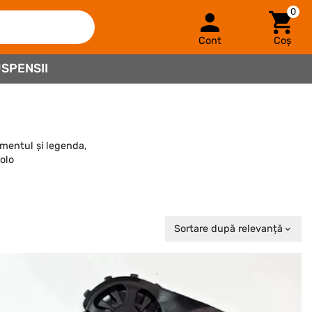
0
Cont
Coș
SPENSII
mentul și legenda,
nolo
Sortare după relevanță