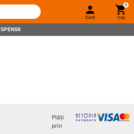
0
Cont
Coș
SPENSII
Plăți
prin