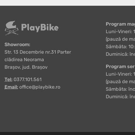
Program mag
Luni-Vineri: 
(pauză de ma
Showroom:
Sâmbăta: 10:
Str. 13 Decembrie nr.31 Parter
Duminică: în
clădirea Neorama
Program ser
Brașov, jud. Brașov
Luni-Vineri: 
Tel:
0377.101.561
(pauză de ma
Email:
office@playbike.ro
Sâmbăta: înc
Duminică: în