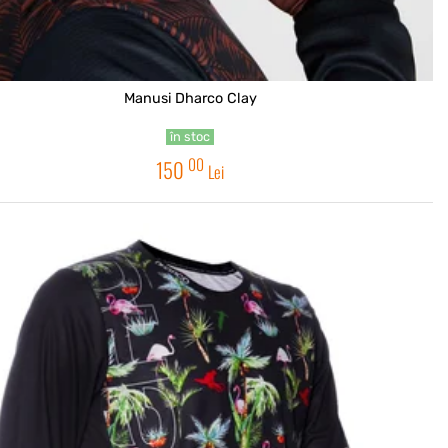
Manusi Dharco Clay
în stoc
00
150
Lei