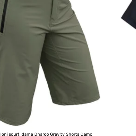
loni scurti dama Dharco Gravity Shorts Camo