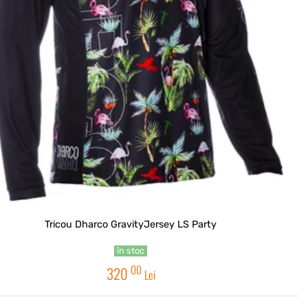
Tricou Dharco GravityJersey LS Party
în stoc
00
320
Lei