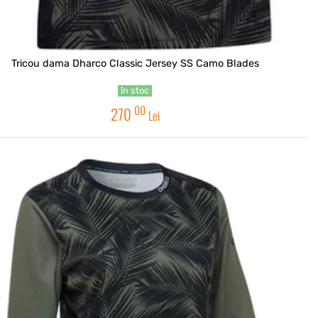
Tricou dama Dharco Classic Jersey SS Camo Blades
în stoc
00
270
Lei