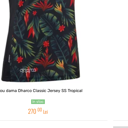
cou dama Dharco Classic Jersey SS Tropical
în stoc
00
270
Lei