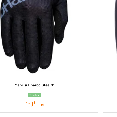
Manusi Dharco Stealth
în stoc
00
150
Lei