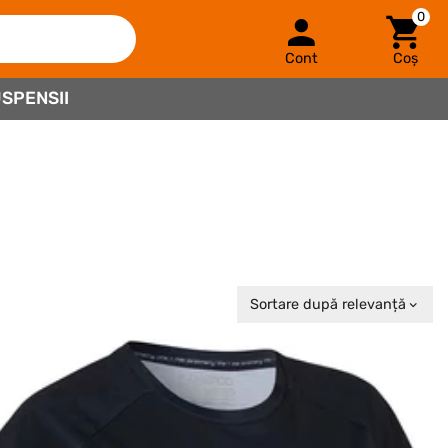
0
Cont
Coș
SPENSII
Sortare după relevanță