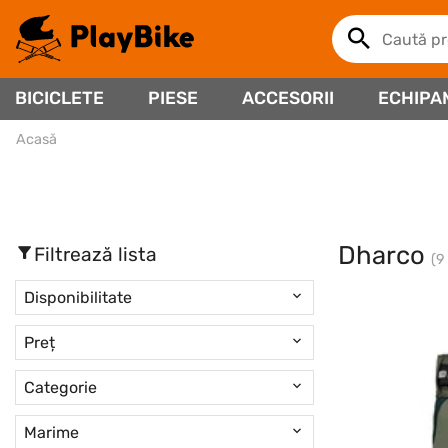
BICICLETE
PIESE
ACCESORII
ECHIPA
Acasă
Dharco
Filtrează lista
(9
Disponibilitate
Preț
Categorie
Marime