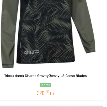
Tricou dama Dharco GravityJersey LS Camo Blades
în stoc
00
320
Lei