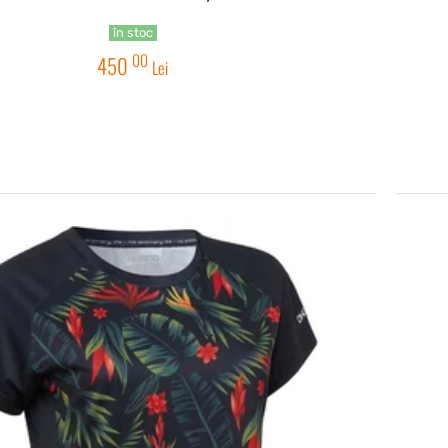
în stoc
00
450
Lei