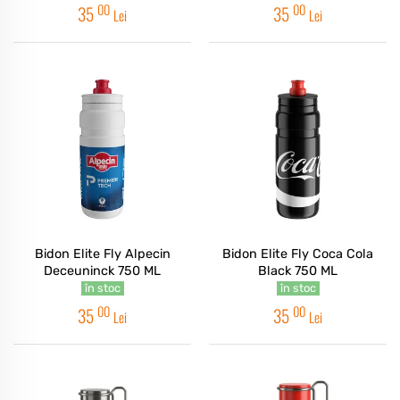
00
00
35
35
Lei
Lei
Bidon Elite Fly Alpecin
Bidon Elite Fly Coca Cola
Deceuninck 750 ML
Black 750 ML
în stoc
în stoc
00
00
35
35
Lei
Lei