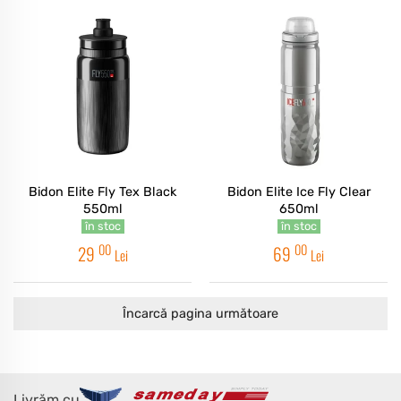
Bidon Elite Fly Tex Black
Bidon Elite Ice Fly Clear
550ml
650ml
în stoc
în stoc
00
00
29
69
Lei
Lei
Încarcă pagina următoare
Livrăm cu