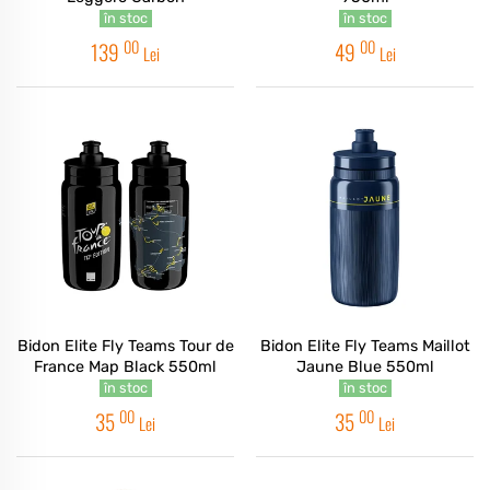
în stoc
în stoc
00
00
139
49
Lei
Lei
Bidon Elite Fly Teams Tour de
Bidon Elite Fly Teams Maillot
France Map Black 550ml
Jaune Blue 550ml
în stoc
în stoc
00
00
35
35
Lei
Lei