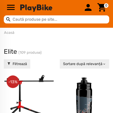
0
Acasă
Elite
(109 produse)
Filtrează
Sortare după relevanță
-13%