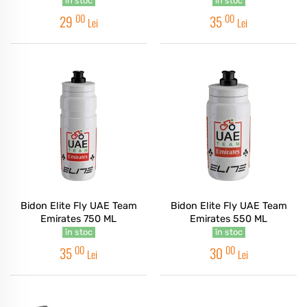
în stoc
în stoc
00
00
29
35
Lei
Lei
Bidon Elite Fly UAE Team
Bidon Elite Fly UAE Team
Emirates 750 ML
Emirates 550 ML
în stoc
în stoc
00
00
35
30
Lei
Lei