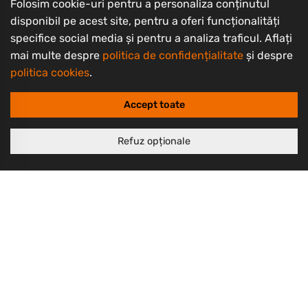
Folosim cookie-uri pentru a personaliza conținutul
YouTube
disponibil pe acest site, pentru a oferi funcționalități
specifice social media și pentru a analiza traficul. Aflați
Informații clienți
mai multe despre
politica de confidențialitate
și despre
Contact
politica cookies
.
Întrebări frecvente
Accept toate
Livrarea produselor
Despre noi
Refuz opționale
Termeni și condiții
Politică de retur
Politică de confidențialitate
Politică cookie