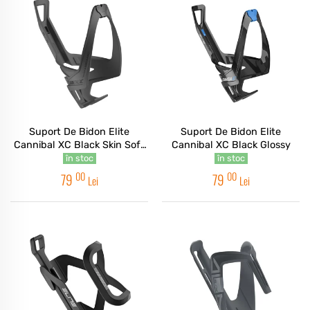
Suport De Bidon Elite
Suport De Bidon Elite
Cannibal XC Black Skin Soft
Cannibal XC Black Glossy
Bio Based
în stoc
în stoc
00
00
79
79
Lei
Lei