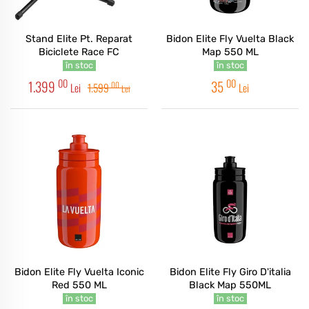
Stand Elite Pt. Reparat
Bidon Elite Fly Vuelta Black
Biciclete Race FC
Map 550 ML
în stoc
în stoc
00
00
1.399
35
00
Lei
1.599
Lei
Lei
Bidon Elite Fly Vuelta Iconic
Bidon Elite Fly Giro D'italia
Red 550 ML
Black Map 550ML
în stoc
în stoc