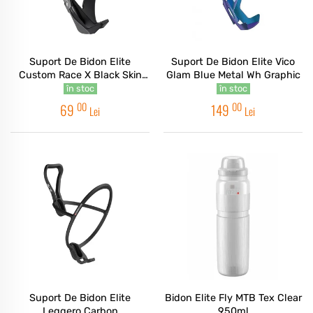
Suport De Bidon Elite
Suport De Bidon Elite Vico
Custom Race X Black Skin
Glam Blue Metal Wh Graphic
Black Graphic
în stoc
în stoc
00
00
69
149
Lei
Lei
Suport De Bidon Elite
Bidon Elite Fly MTB Tex Clear
Leggero Carbon
950ml