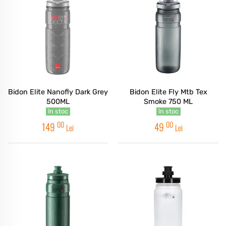
Bidon Elite Nanofly Dark Grey
Bidon Elite Fly Mtb Tex
500ML
Smoke 750 ML
în stoc
în stoc
00
00
149
49
Lei
Lei