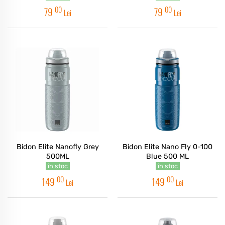
00
00
79
79
Lei
Lei
Bidon Elite Nanofly Grey
Bidon Elite Nano Fly 0-100
500ML
Blue 500 ML
în stoc
în stoc
00
00
149
149
Lei
Lei