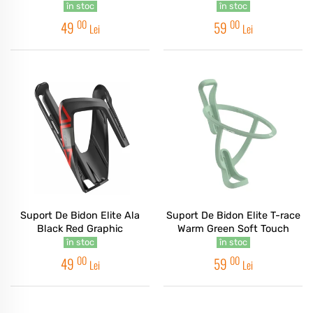
Graph
în stoc
în stoc
00
00
49
59
Lei
Lei
Suport De Bidon Elite Ala
Suport De Bidon Elite T-race
Black Red Graphic
Warm Green Soft Touch
în stoc
în stoc
00
00
49
59
Lei
Lei