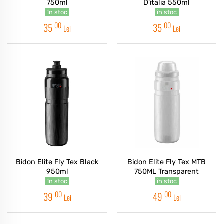
750ml
D'italia 550ml
în stoc
în stoc
00
00
35
35
Lei
Lei
Bidon Elite Fly Tex Black
Bidon Elite Fly Tex MTB
950ml
750ML Transparent
în stoc
în stoc
00
00
39
49
Lei
Lei