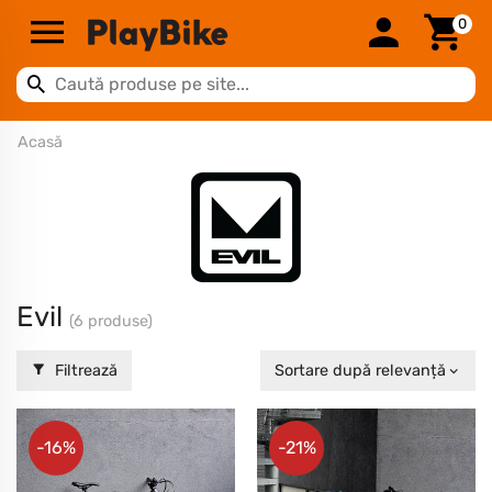
0
Acasă
Evil
(6 produse)
Filtrează
Sortare după relevanță
-16%
-21%