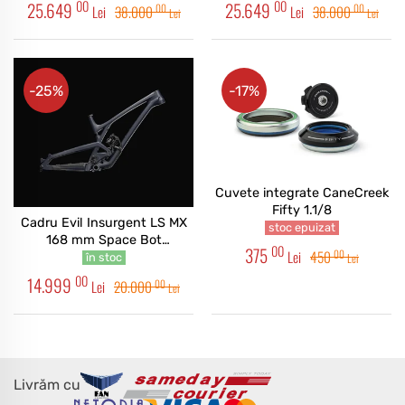
00
00
25.649
25.649
00
00
Lei
38.000
Lei
38.000
Lei
Lei
-25%
-17%
Cuvete integrate CaneCreek
Fifty 1.1/8
Cadru Evil Insurgent LS MX
stoc epuizat
168 mm Space Bot
00
375
00
Lei
450
SuperDeluxe coil
Lei
în stoc
00
14.999
00
Lei
20.000
Lei
Livrăm cu