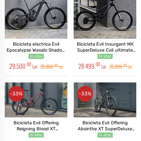
Bicicleta electrica Evil
Bicicleta Evil Insurgent MX
Epocalypse Wasabi Shadow
SuperDeluxe Coil ultimate
XT Super Deluxe Industry9
Custom
în stoc
în stoc
00
00
29.500
28.499
00
00
Lei
35.000
Lei
35.999
Lei
Lei
-33%
-33%
Bicicleta Evil Offering
Bicicleta Evil Offering
Reigning Blood XT
Absinthe XT SuperDeluxe
SuperDeluxe Ultimate
ultimate
în stoc
în stoc