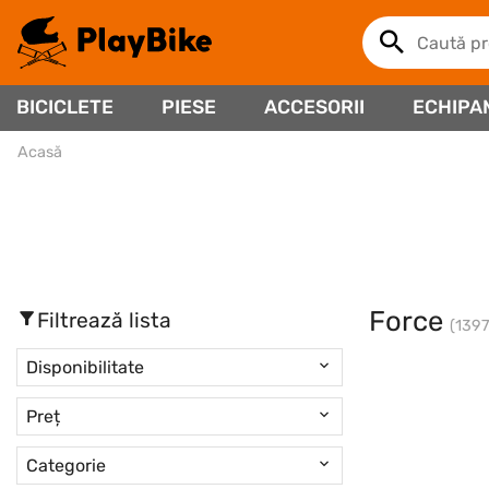
BICICLETE
PIESE
ACCESORII
ECHIPA
Acasă
Force
Filtrează lista
(1397
Disponibilitate
Preț
Categorie