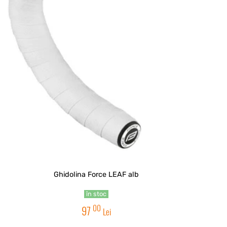
Ghidolina Force LEAF alb
în stoc
00
97
Lei