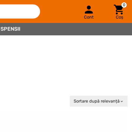
0
Cont
Coș
SPENSII
Sortare după relevanță