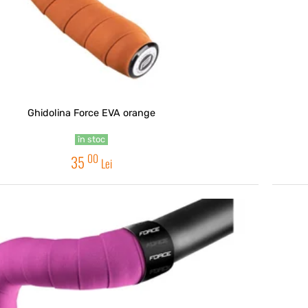
Ghidolina Force EVA orange
în stoc
00
35
Lei