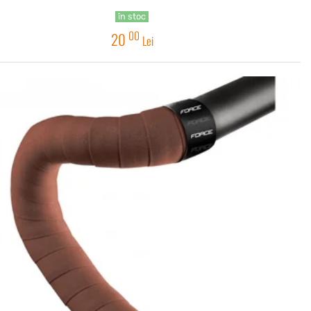
în stoc
00
20
Lei