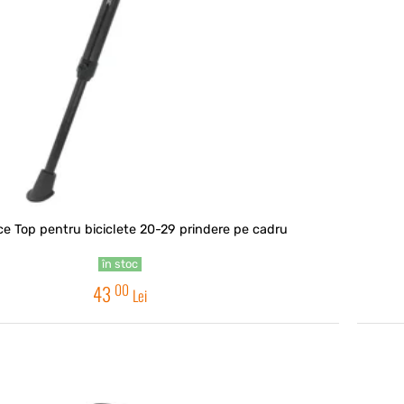
ce Top pentru biciclete 20-29 prindere pe cadru
în stoc
00
43
Lei