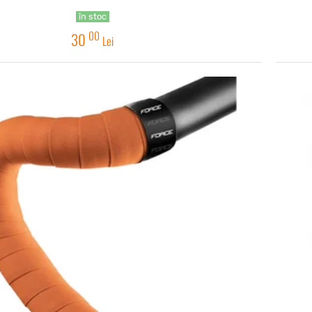
în stoc
00
30
Lei