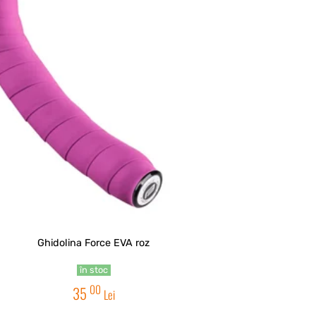
Ghidolina Force EVA roz
în stoc
00
35
Lei