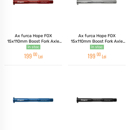
Ax furca Hope FOX
Ax furca Hope FOX
15x110mm Boost Fork Axle
15x110mm Boost Fork Axle
Red
Silver
în stoc
în stoc
00
00
199
199
Lei
Lei