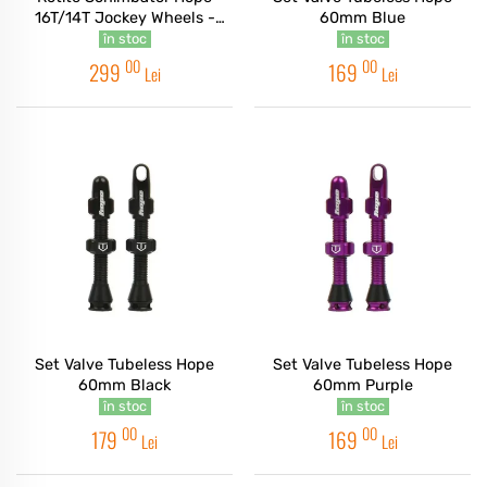
16T/14T Jockey Wheels -
60mm Blue
Black
în stoc
în stoc
00
00
299
169
Lei
Lei
Set Valve Tubeless Hope
Set Valve Tubeless Hope
60mm Black
60mm Purple
în stoc
în stoc
00
00
179
169
Lei
Lei