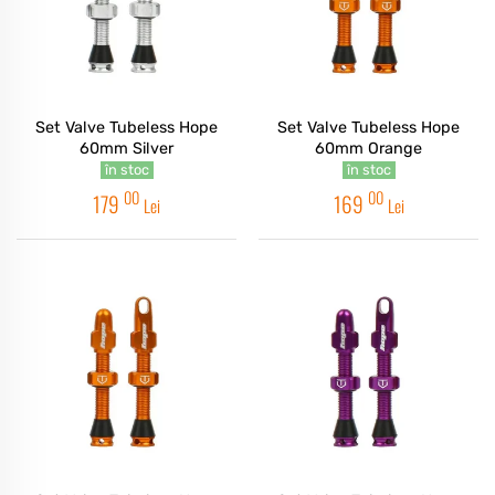
Set Valve Tubeless Hope
Set Valve Tubeless Hope
60mm Silver
60mm Orange
în stoc
în stoc
00
00
179
169
Lei
Lei