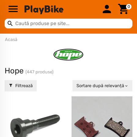
0
Acasă
Hope
(447 produse)
Filtrează
Sortare după relevanță