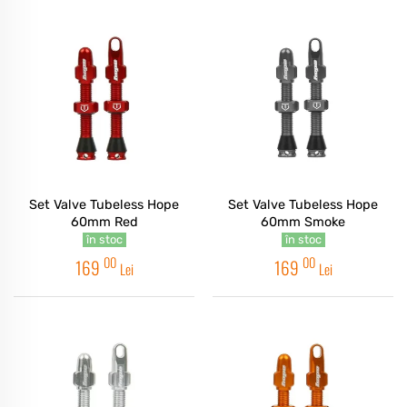
Set Valve Tubeless Hope
Set Valve Tubeless Hope
60mm Red
60mm Smoke
în stoc
în stoc
00
00
169
169
Lei
Lei