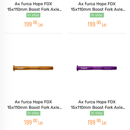
Ax furca Hope FOX
Ax furca Hope FOX
15x110mm Boost Fork Axle
15x110mm Boost Fork Axle
Blue
Black
în stoc
în stoc
00
00
199
199
Lei
Lei
Ax furca Hope FOX
Ax furca Hope FOX
15x110mm Boost Fork Axle
15x110mm Boost Fork Axle
Orange
Purple
în stoc
în stoc
00
00
199
199
Lei
Lei