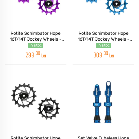
Rotite Schimbator Hope
Rotite Schimbator Hope
16T/14T Jockey Wheels -
16T/14T Jockey Wheels -
Purple
Blue
în stoc
în stoc
00
00
299
309
Lei
Lei
Rotite Schimbator Hope
Set Valve Tubeless Hope