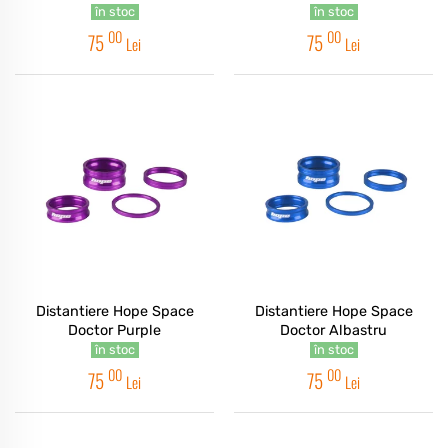
în stoc
în stoc
00
00
75
75
Lei
Lei
Distantiere Hope Space
Distantiere Hope Space
Doctor Purple
Doctor Albastru
în stoc
în stoc
00
00
75
75
Lei
Lei