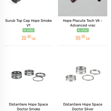
Surub Top Cap Hope Smoke
Hope Placute Tech V4 -
V1
Advanced vrac
în stoc
în stoc
00
00
20
99
Lei
Lei
Distantiere Hope Space
Distantiere Hope Space
Doctor Smoke
Doctor Silver