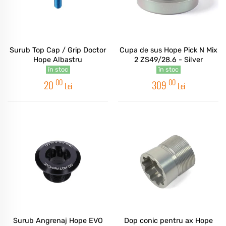
Surub Top Cap / Grip Doctor
Cupa de sus Hope Pick N Mix
Hope Albastru
2 ZS49/28.6 - Silver
în stoc
în stoc
00
00
20
309
Lei
Lei
Surub Angrenaj Hope EVO
Dop conic pentru ax Hope