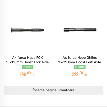
Ax furca Hope FOX
Ax furca Hope Ohlins
15x110mm Boost Fork Axle
15x110mm Boost Fork Axle
Smoke
Black
în stoc
în stoc
00
00
199
229
Lei
Lei
Încarcă pagina următoare