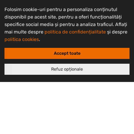
TikTok
Folosim cookie-uri pentru a personaliza conținutul
YouTube
disponibil pe acest site, pentru a oferi funcționalități
specifice social media și pentru a analiza traficul. Aflați
Informații clienți
mai multe despre
politica de confidențialitate
și despre
Contact
politica cookies
.
Întrebări frecvente
Accept toate
Livrarea produselor
Despre noi
Refuz opționale
Termeni și condiții
Politică de retur
Politică de confidențialitate
Politică cookie