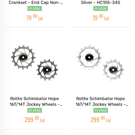
Crankset - End Cap Non-
Silver - HC105-34S
Drive - Black
în stoc
în stoc
00
00
79
79
Lei
Lei
Rotite Schimbator Hope
Rotite Schimbator Hope
16T/14T Jockey Wheels -
16T/14T Jockey Wheels -
Smoke
Silver
în stoc
în stoc
00
00
299
299
Lei
Lei