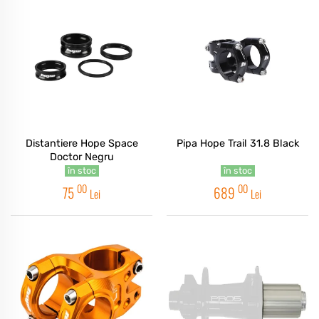
Distantiere Hope Space
Pipa Hope Trail 31.8 Black
Doctor Negru
în stoc
în stoc
00
00
75
689
Lei
Lei