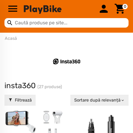
0
Acasă
insta360
(27 produse)
Filtrează
Sortare după relevanță