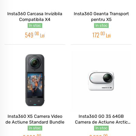
Insta360 Carcasa Invizibila
Insta360 Geanta Transport
Compatibila X4
pentru X5
în stoc
în stoc
00
00
549
172
Lei
Lei
Insta360 X5 Camera Video
Insta360 GO 3S 64GB
de Actiune Standard Bundle
Camera de Actiune Arctic
White
în stoc
în stoc
00
00