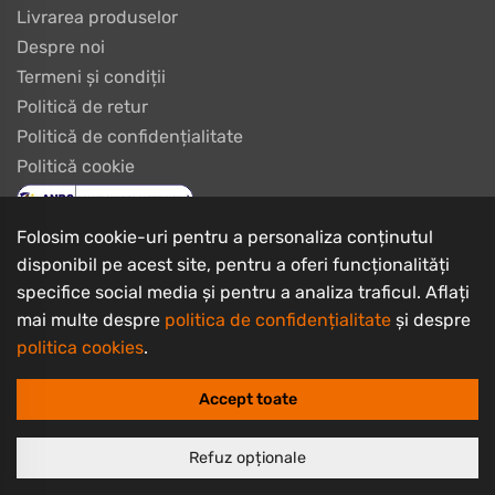
Livrarea produselor
Despre noi
Termeni și condiții
Politică de retur
Politică de confidențialitate
Politică cookie
Folosim cookie-uri pentru a personaliza conținutul
disponibil pe acest site, pentru a oferi funcționalități
specifice social media și pentru a analiza traficul. Aflați
mai multe despre
politica de confidențialitate
și despre
politica cookies
.
Copyrights © 2003 - 2026 PlayBike Biciclete
I.I. Burtan Ciprian Iulius
Accept toate
CUI: RO21828767, Nr. Registrul Comerțului: F08/89/2003
Sediu social: Str. Carpaților nr.13 parter, Brașov, jud. Brașov
Refuz opționale
Design & Development by
Constantin Iordan