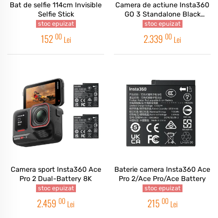
Bat de selfie 114cm Invisible
Camera de actiune Insta360
Selfie Stick
GO 3 Standalone Black
128GB
stoc epuizat
stoc epuizat
00
00
152
2.339
Lei
Lei
Camera sport Insta360 Ace
Baterie camera Insta360 Ace
Pro 2 Dual-Battery 8K
Pro 2/Ace Pro/Ace Battery
stoc epuizat
stoc epuizat
00
00
2.459
215
Lei
Lei