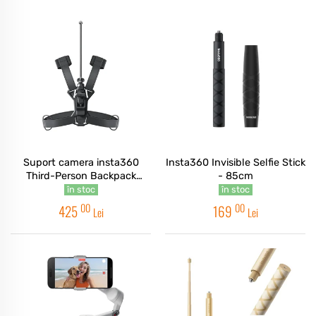
Suport camera insta360
Insta360 Invisible Selfie Stick
Third-Person Backpack
- 85cm
Mount
în stoc
în stoc
00
00
425
169
Lei
Lei