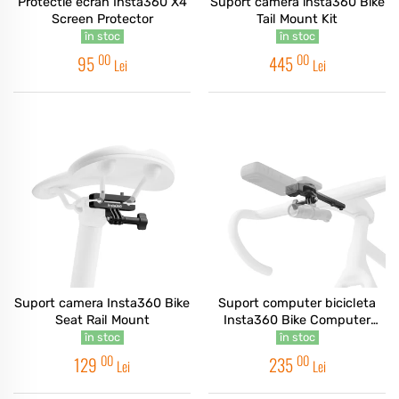
Protectie ecran Insta360 X4
Suport camera insta360 Bike
Screen Protector
Tail Mount Kit
în stoc
în stoc
00
00
95
445
Lei
Lei
Suport camera Insta360 Bike
Suport computer bicicleta
Seat Rail Mount
Insta360 Bike Computer
Mount Integrated
în stoc
în stoc
Handlebars
00
00
129
235
Lei
Lei