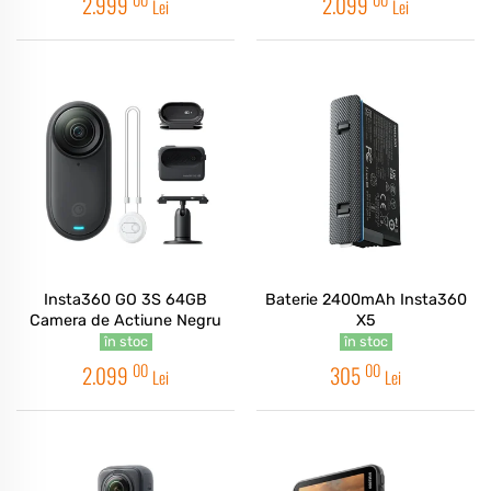
2.999
2.099
Lei
Lei
Insta360 GO 3S 64GB
Baterie 2400mAh Insta360
Camera de Actiune Negru
X5
în stoc
în stoc
00
00
2.099
305
Lei
Lei