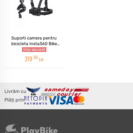
Suporti camera pentru
bicicleta Insta360 Bike
Bundle
stoc epuizat
00
319
Lei
Livrăm cu
Plăți prin