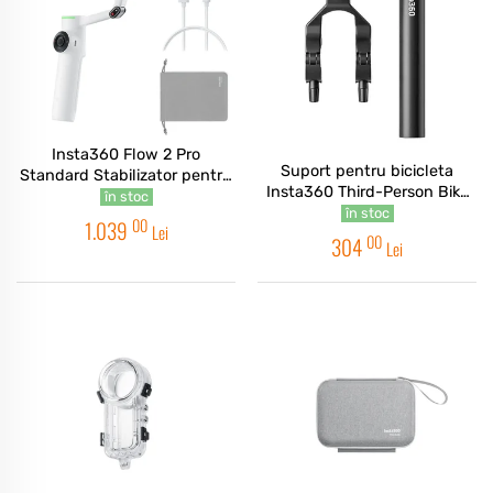
Insta360 Flow 2 Pro
Suport pentru bicicleta
Standard Stabilizator pentru
Insta360 Third-Person Bike
Smartphone Alb
în stoc
Tail Mount
în stoc
00
1.039
Lei
00
304
Lei