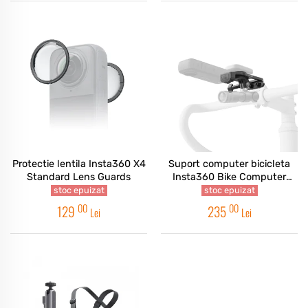
Protectie lentila Insta360 X4
Suport computer bicicleta
Standard Lens Guards
Insta360 Bike Computer
Mount Independent
stoc epuizat
stoc epuizat
Handlebars
00
00
129
235
Lei
Lei