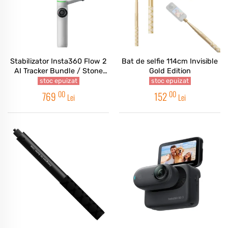
Stabilizator Insta360 Flow 2
Bat de selfie 114cm Invisible
AI Tracker Bundle / Stone
Gold Edition
Gray
stoc epuizat
stoc epuizat
00
00
769
152
Lei
Lei