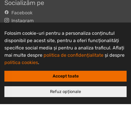
Socializăm pe
Facebook
Instagram
TikTok
Folosim cookie-uri pentru a personaliza conținutul
YouTube
disponibil pe acest site, pentru a oferi funcționalități
specifice social media și pentru a analiza traficul. Aflați
Informații clienți
mai multe despre
politica de confidențialitate
și despre
Contact
politica cookies
.
Întrebări frecvente
Accept toate
Livrarea produselor
Despre noi
Refuz opționale
Termeni și condiții
Politică de retur
Politică de confidențialitate
Politică cookie