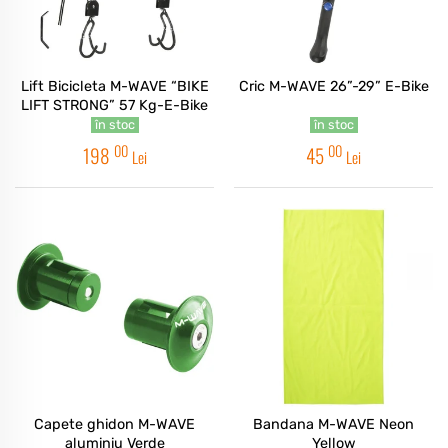
Lift Bicicleta M-WAVE “BIKE
Cric M-WAVE 26”-29” E-Bike
LIFT STRONG” 57 Kg-E-Bike
în stoc
în stoc
00
00
198
45
Lei
Lei
Capete ghidon M-WAVE
Bandana M-WAVE Neon
aluminiu Verde
Yellow