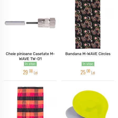
Cheie pinioane Casetate M-
Bandana M-WAVE Circles
WAVE TW-D1
în stoc
în stoc
00
00
29
25
Lei
Lei