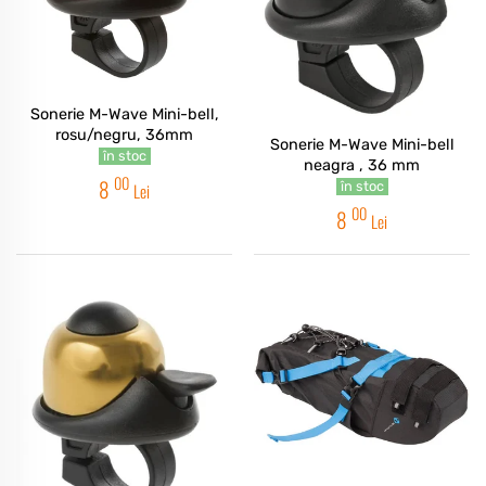
Sonerie M-Wave Mini-bell,
rosu/negru, 36mm
Sonerie M-Wave Mini-bell
în stoc
neagra , 36 mm
00
8
în stoc
Lei
00
8
Lei