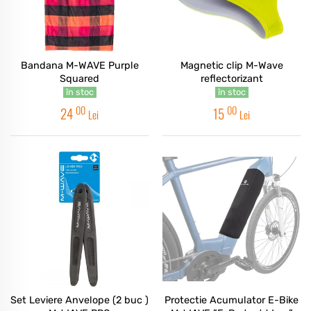
Bandana M-WAVE Purple
Magnetic clip M-Wave
Squared
reflectorizant
în stoc
în stoc
00
00
24
15
Lei
Lei
Set Leviere Anvelope (2 buc )
Protectie Acumulator E-Bike