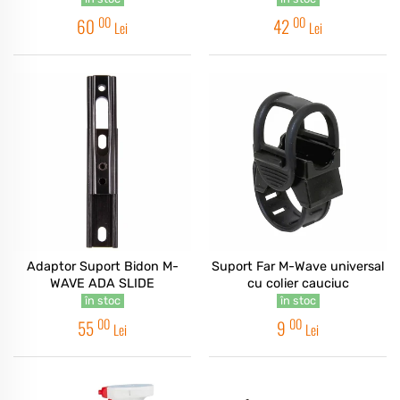
00
00
60
42
Lei
Lei
Adaptor Suport Bidon M-
Suport Far M-Wave universal
WAVE ADA SLIDE
cu colier cauciuc
în stoc
în stoc
00
00
55
9
Lei
Lei