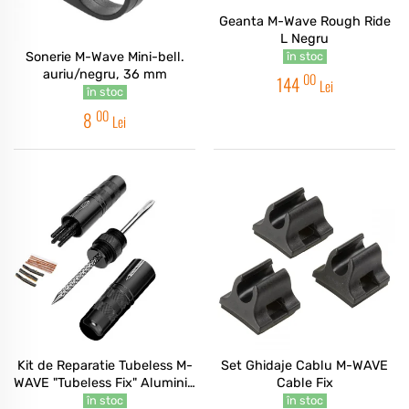
Geanta M-Wave Rough Ride
L Negru
în stoc
Sonerie M-Wave Mini-bell.
auriu/negru, 36 mm
00
144
Lei
în stoc
00
8
Lei
Kit de Reparatie Tubeless M-
Set Ghidaje Cablu M-WAVE
WAVE "Tubeless Fix" Aluminiu
Cable Fix
25 grame
în stoc
în stoc