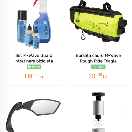
Set M-Wave Guard
Borseta cadru M-Wave
intretinere bicicleta
Rough Ride Triagle
în stoc
în stoc
00
00
139
210
Lei
Lei