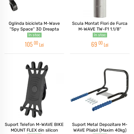
Oglinda bicicleta M-Wave
Scula Montat Flori de Furca
''Spy Space'' 3D Dreapta
M-WAVE TW-F1 1.1/8''
în stoc
în stoc
00
00
105
69
Lei
Lei
Suport Telefon M-WAVE BIKE
Suport Metal Depozitare M-
MOUNT FLEX din silicon
WAVE Pliabil (Maxim 40kg)