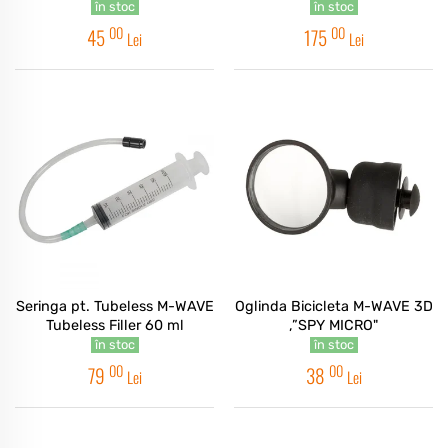
în stoc
în stoc
00
00
45
175
Lei
Lei
Seringa pt. Tubeless M-WAVE
Oglinda Bicicleta M-WAVE 3D
Tubeless Filler 60 ml
,”SPY MICRO"
în stoc
în stoc
00
00
79
38
Lei
Lei