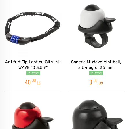
Antifurt Tip Lant cu Cifru M-
Sonerie M-Wave Mini-bell,
WAVE "D 3,5.9"
alb/negru, 36 mm
în stoc
în stoc
00
00
40
8
Lei
Lei