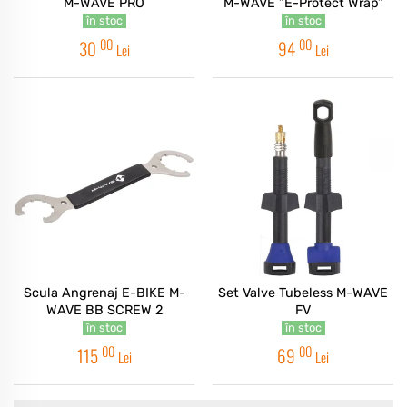
M-WAVE PRO
M-WAVE ”E-Protect Wrap”
în stoc
în stoc
00
00
30
94
Lei
Lei
Scula Angrenaj E-BIKE M-
Set Valve Tubeless M-WAVE
WAVE BB SCREW 2
FV
în stoc
în stoc
00
00
115
69
Lei
Lei