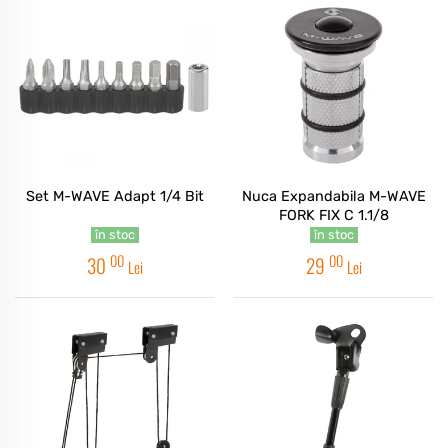
Set M-WAVE Adapt 1/4 Bit
Nuca Expandabila M-WAVE
FORK FIX C 1.1/8
în stoc
în stoc
00
00
30
29
Lei
Lei