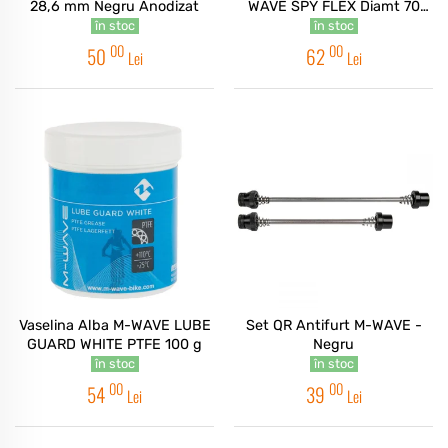
28,6 mm Negru Anodizat
WAVE SPY FLEX Diamt 70
mm
în stoc
în stoc
00
00
50
62
Lei
Lei
Vaselina Alba M-WAVE LUBE
Set QR Antifurt M-WAVE -
GUARD WHITE PTFE 100 g
Negru
în stoc
în stoc
00
00
54
39
Lei
Lei