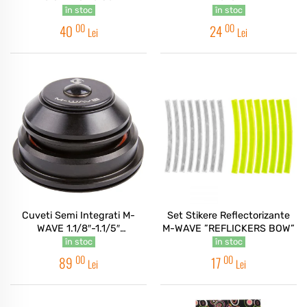
în stoc
în stoc
00
00
40
24
Lei
Lei
Cuveti Semi Integrati M-
Set Stikere Reflectorizante
WAVE 1.1/8″-1.1/5″
M-WAVE ”REFLICKERS BOW”
CAROUSEL HS MIX
în stoc
în stoc
00
00
89
17
Lei
Lei