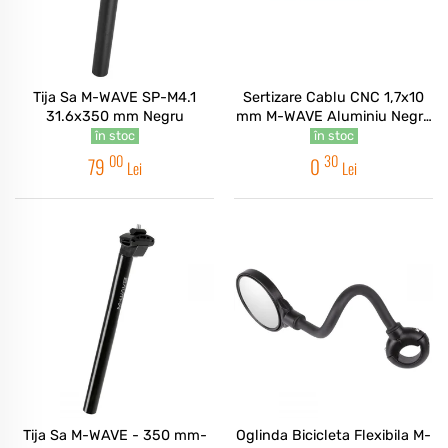
Tija Sa M-WAVE SP-M4.1
Sertizare Cablu CNC 1,7x10
31.6x350 mm Negru
mm M-WAVE Aluminiu Negru
Anodizat
în stoc
în stoc
00
30
79
0
Lei
Lei
Tija Sa M-WAVE - 350 mm-
Oglinda Bicicleta Flexibila M-