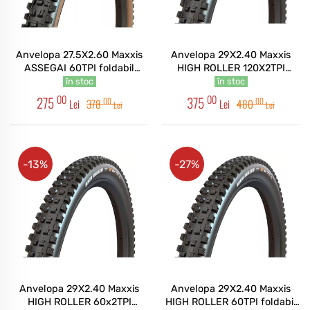
Anvelopa 27.5X2.60 Maxxis
Anvelopa 29X2.40 Maxxis
ASSEGAI 60TPI foldabil
HIGH ROLLER 120X2TPI
EXO/TR/TANWALL
foldabil 3CG/DD/TR
în stoc
în stoc
00
00
275
375
00
00
Lei
378
Lei
480
Lei
Lei
-13%
-27%
Anvelopa 29X2.40 Maxxis
Anvelopa 29X2.40 Maxxis
HIGH ROLLER 60x2TPI
HIGH ROLLER 60TPI foldabil