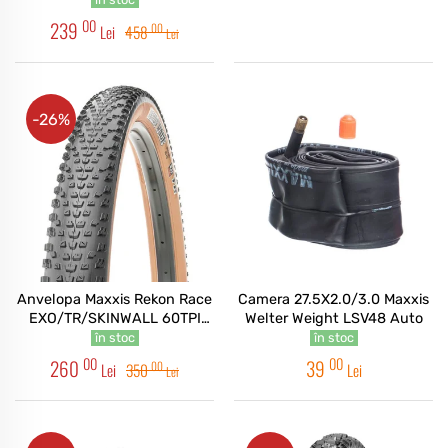
00
239
00
Lei
458
Lei
-26%
Anvelopa Maxxis Rekon Race
Camera 27.5X2.0/3.0 Maxxis
EXO/TR/SKINWALL 60TPI
Welter Weight LSV48 Auto
Foldable 29" Vrac
în stoc
în stoc
00
00
260
39
00
Lei
350
Lei
Lei