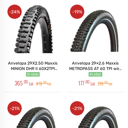
-24%
-19%
Anvelopa 29X2.50 Maxxis
Anvelopa 29×2.6 Maxxis
MINION DHR II 60X2TPI
METROPASS AT 60 TPI wire
foldabil 3CG/DH/TR
4S, RI, EXO, TR, REF
în stoc
în stoc
00
00
365
177
00
00
Lei
478
Lei
219
Lei
Lei
-21%
-21%