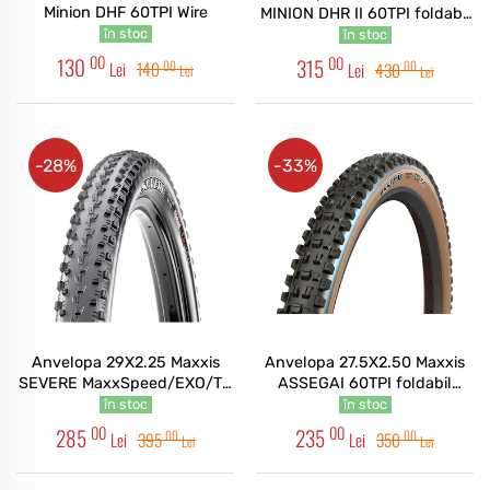
Minion DHF 60TPI Wire
MINION DHR II 60TPI foldabil
3CT/EXO+/TR
în stoc
în stoc
00
00
130
315
00
00
Lei
140
Lei
430
Lei
Lei
-28%
-33%
Anvelopa 29X2.25 Maxxis
Anvelopa 27.5X2.50 Maxxis
SEVERE MaxxSpeed/EXO/TR
ASSEGAI 60TPI foldabil
120TPI foldabil Mountain
EXO/TR/TANWALL
în stoc
în stoc
00
00
285
235
00
00
Lei
395
Lei
350
Lei
Lei