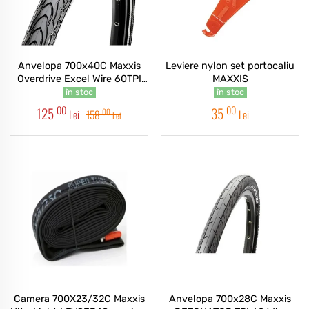
Anvelopa 700x40C Maxxis
Leviere nylon set portocaliu
Overdrive Excel Wire 60TPI
MAXXIS
Silkshield / REF
în stoc
în stoc
00
00
125
35
00
Lei
158
Lei
Lei
Camera 700X23/32C Maxxis
Anvelopa 700x28C Maxxis