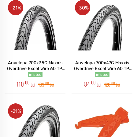
-21%
-30%
Anvelopa 700x35C Maxxis
Anvelopa 700x47C Maxxis
Overdrive Excel Wire 60 TPI
Overdrive Excel Wire 60 TPI
Silkshield
Silkshield
în stoc
în stoc
00
00
110
84
00
00
Lei
139
Lei
120
Lei
Lei
-21%