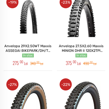
-19%
-23%
Anvelopa 29X2.50WT Maxxis
Anvelopa 27.5X2.60 Maxxis
ASSEGAI BIKEPARK/DH/TR
MINION DHR II 120X2TPI
60X2TPI Wire Downhill
foldabil 3CT/DD/TR
în stoc
în stoc
00
00
275
375
00
00
Lei
340
Lei
490
Lei
Lei
-27%
-22%