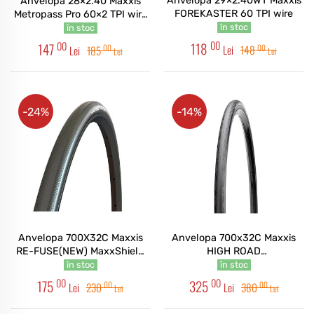
Anvelopa 29×2.40WT Maxxis
Anvelopa 28×2.40 Maxxis
FOREKASTER 60 TPI wire
Metropass Pro 60×2 TPI wire
4S, RI+REF
în stoc
în stoc
00
00
118
147
00
00
Lei
148
Lei
185
Lei
Lei
-24%
-14%
Anvelopa 700X32C Maxxis
Anvelopa 700x32C Maxxis
RE-FUSE(NEW) MaxxShield
HIGH ROAD
60TPI foldabil Road
HYPR/K2/ONE70/TR 170TPI
în stoc
în stoc
foldabil Carbon Fiber Road
00
00
175
325
00
00
Lei
230
Lei
380
Lei
Lei