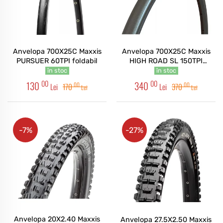
Anvelopa 700X25C Maxxis
Anvelopa 700X25C Maxxis
PURSUER 60TPI foldabil
HIGH ROAD SL 150TPI
foldabil, Carbon Fiber HYPR-
în stoc
în stoc
S/K2/TR
00
00
130
340
00
00
Lei
170
Lei
370
Lei
Lei
-7%
-27%
Anvelopa 20X2.40 Maxxis
Anvelopa 27.5X2.50 Maxxis