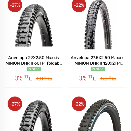
-27%
-22%
Anvelopa 29X2.50 Maxxis
Anvelopa 27.5X2.50 Maxxis
MINION DHR II 60TPI foldabil
MINION DHR II 120x2TPI
3CT/EXO+/TR
foldabil 3CG/DD/TR
în stoc
în stoc
00
00
315
375
00
00
Lei
430
Lei
478
Lei
Lei
-27%
-22%