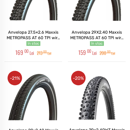
Anvelopa 27.5×2.6 Maxxis
Anvelopa 29X2.40 Maxxis
METROPASS AT 60 TPI wire
METROPASS AT 60 TPI wire
4S, RI, EXO, TR, REF
4S, RI, EXO, TR, REF
în stoc
în stoc
00
00
169
159
00
00
Lei
213
Lei
200
Lei
Lei
-21%
-20%