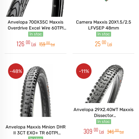
Anvelopa 700X35C Maxxis
Camera Maxxis 20X1.5/2.5
Overdrive Excel Wire 60TPI
LFVSEP 48mm
Silkshield / REF
în stoc
în stoc
00
00
126
25
00
Lei
159
Lei
Lei
-48%
-11%
Anvelopa 29X2.40WT Maxxis
Dissector
3C/maxxterra/EXO+/TR
în stoc
Anvelopa Maxxis Minion DHR
60TPI foldabil Vrac
00
309
00
Lei
346
Lei
II 3CT EXO+ TR 60TPI
27.5X2.60WT foldabil Vrac
în stoc