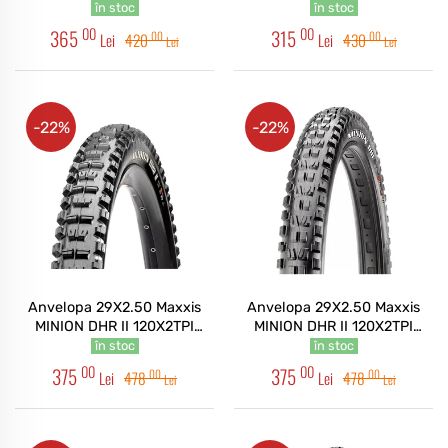
foldabil 3CG/DH/TR
3CG/EXO+/TR
în stoc
în stoc
00
00
365
315
00
00
Lei
420
Lei
430
Lei
Lei
-22%
-22%
Anvelopa 29X2.50 Maxxis
Anvelopa 29X2.50 Maxxis
MINION DHR II 120X2TPI
MINION DHR II 120X2TPI
foldabil 3CG/DD/TR
foldabil 3CT/DD/TR
în stoc
în stoc
00
00
375
375
00
00
Lei
478
Lei
478
Lei
Lei