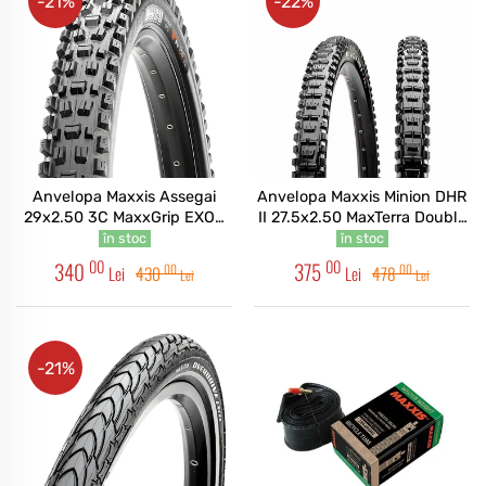
-21%
-22%
Anvelopa Maxxis Assegai
Anvelopa Maxxis Minion DHR
29x2.50 3C MaxxGrip EXO+
II 27.5x2.50 MaxTerra Double
vrac
Down 120x2TPI vrac
în stoc
în stoc
00
00
340
375
00
00
Lei
430
Lei
478
Lei
Lei
-21%