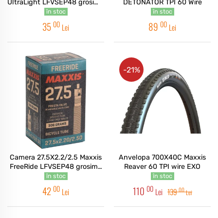
UltraLight LFVSEP48 grosime
DETONATOR TPI 60 Wire
0.6mm
în stoc
în stoc
00
00
35
89
Lei
Lei
-21%
Camera 27.5X2.2/2.5 Maxxis
Anvelopa 700X40C Maxxis
FreeRide LFVSEP48 grosime
Reaver 60 TPI wire EXO
1.2mm
în stoc
în stoc
00
00
42
110
00
Lei
Lei
139
Lei