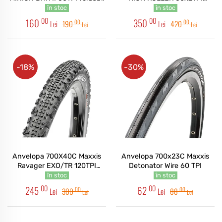
foldabil 3CG/DH/TR
în stoc
în stoc
00
00
160
350
00
00
Lei
190
Lei
420
Lei
Lei
-18%
-30%
Anvelopa 700X40C Maxxis
Anvelopa 700x23C Maxxis
Ravager EXO/TR 120TPI
Detonator Wire 60 TPI
foldabil Gravel
în stoc
în stoc
00
00
245
62
00
00
Lei
300
Lei
88
Lei
Lei