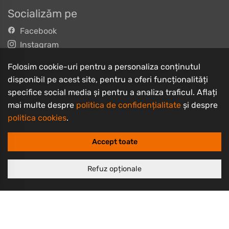
Socializăm pe
Facebook
Instagram
TikTok
Folosim cookie-uri pentru a personaliza conținutul
YouTube
disponibil pe acest site, pentru a oferi funcționalități
specifice social media și pentru a analiza traficul. Aflați
Informații clienți
mai multe despre
politica de confidențialitate
și despre
Contact
politica cookies
.
Întrebări frecvente
Accept toate
Livrarea produselor
Despre noi
Refuz opționale
Termeni și condiții
Politică de retur
Politică de confidențialitate
Politică cookie