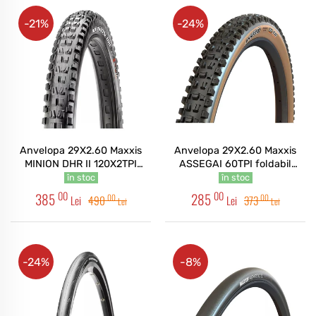
-21%
-24%
Anvelopa 29X2.60 Maxxis
Anvelopa 29X2.60 Maxxis
MINION DHR II 120X2TPI
ASSEGAI 60TPI foldabil
foldabil 3CT/DD/TR
EXO/TR/TANWALL
în stoc
în stoc
00
00
385
285
00
00
Lei
490
Lei
373
Lei
Lei
-24%
-8%