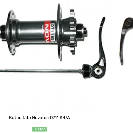
Butuc fata Novatec D711 SB/A
în stoc