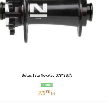
Butuc fata Novatec D791SB/A
în stoc
00
275
Lei