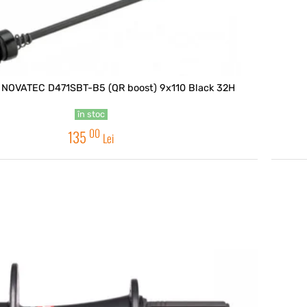
 NOVATEC D471SBT-B5 (QR boost) 9x110 Black 32H
în stoc
00
135
Lei