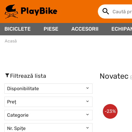
BICICLETE
PIESE
ACCESORII
ECHIPA
Acasă
Novatec
Filtrează lista
Disponibilitate
Preț
-23%
Categorie
Nr. Spițe