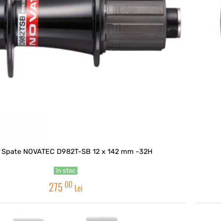
 Spate NOVATEC D982T-SB 12 x 142 mm -32H
în stoc
00
275
Lei