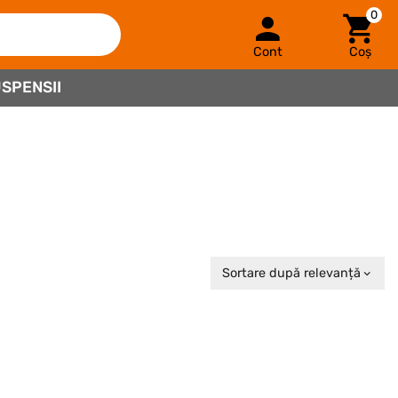
0
Cont
Coș
SPENSII
Sortare după relevanță