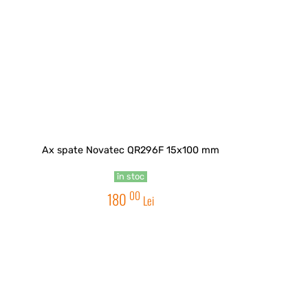
Ax spate Novatec QR296F 15x100 mm
în stoc
00
180
Lei