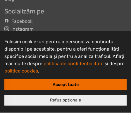
Socializăm pe
Facebook
Instagram
TikTok
Folosim cookie-uri pentru a personaliza conținutul
YouTube
disponibil pe acest site, pentru a oferi funcționalități
specifice social media și pentru a analiza traficul. Aflați
Informații clienți
mai multe despre
politica de confidențialitate
și despre
Contact
politica cookies
.
Întrebări frecvente
Accept toate
Livrarea produselor
Despre noi
Refuz opționale
Termeni și condiții
Politică de retur
Politică de confidențialitate
Politică cookie