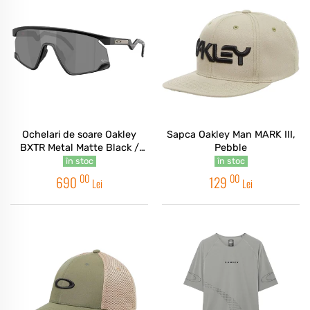
Ochelari de soare Oakley
Sapca Oakley Man MARK III,
BXTR Metal Matte Black /
Pebble
Prizm Black MotoGP
în stoc
în stoc
00
00
690
129
Lei
Lei