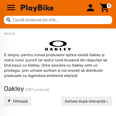
0
Acasă
E simplu: pentru lumea produselor optice există Oakley și
restul lumii, punct! Iar restul lumii încearcă din răsputeri să
țină pasul cu Oakley. Orice asociere cu Oakley este un
privilegiu, prin urmare suntem și noi onorați să distribuim
produsele cu legendara emblemă eliptică!
Oakley
(587 produse)
Filtrează
Sortare după relevanță