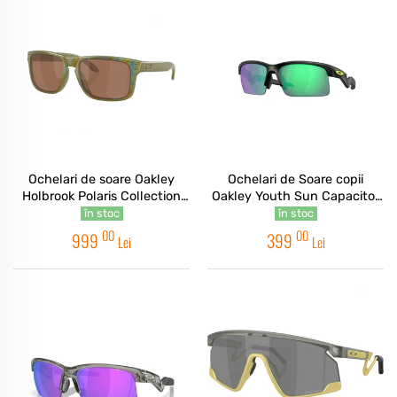
Ochelari de soare Oakley
Ochelari de Soare copii
Holbrook Polaris Collection
Oakley Youth Sun Capacitor
Fern Spacedust / Prizm
Matte Black / Prizm Road
în stoc
în stoc
Tungsten Polarized
Jade
00
00
999
399
Lei
Lei