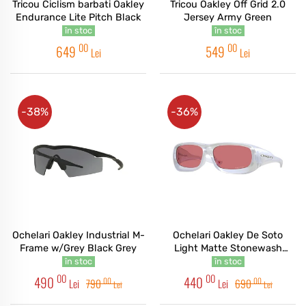
Tricou Ciclism barbati Oakley
Tricou Oakley Off Grid 2.0
Endurance Lite Pitch Black
Jersey Army Green
în stoc
în stoc
00
00
649
549
Lei
Lei
-38%
-36%
Ochelari Oakley Industrial M-
Ochelari Oakley De Soto
Frame w/Grey Black Grey
Light Matte Stonewash
Opaline Prizm Berry
în stoc
în stoc
00
00
490
440
00
00
Lei
790
Lei
690
Lei
Lei