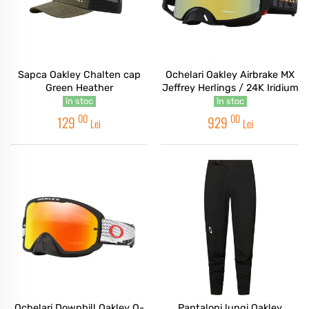
Sapca Oakley Chalten cap
Ochelari Oakley Airbrake MX
Green Heather
Jeffrey Herlings / 24K Iridium
în stoc
în stoc
00
00
129
929
Lei
Lei
Ochelari Downhill Oakley O-
Pantaloni lungi Oakley