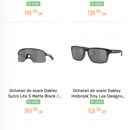
Transparent Jade / Prizm
Prizm Low Light
în stoc
în stoc
Black
00
00
749
739
Lei
Lei
Ochelari de soare Oakley
Ochelari de soare Oakley
Sutro Lite S Matte Black /
Holbrook Troy Lee Designs
Prizm Black
Black Fade / Prizm Black
în stoc
în stoc
00
00
789
759
Lei
Lei