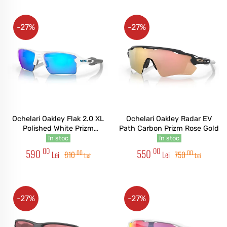
-27%
-27%
Ochelari Oakley Flak 2.0 XL
Ochelari Oakley Radar EV
Polished White Prizm
Path Carbon Prizm Rose Gold
Sapphire
în stoc
în stoc
00
00
590
550
00
00
Lei
810
Lei
750
Lei
Lei
-27%
-27%