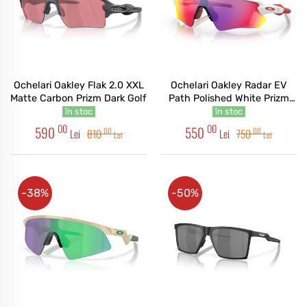
Ochelari Oakley Flak 2.0 XXL
Ochelari Oakley Radar EV
Matte Carbon Prizm Dark Golf
Path Polished White Prizm
Road
în stoc
în stoc
00
00
590
550
00
00
Lei
810
Lei
750
Lei
Lei
-38%
-50%