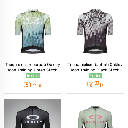
Tricou ciclism barbati Oakley
Tricou ciclism barbati Oakley
Icon Training Green Glitch
Icon Training Black Glitch
Print
Print
în stoc
în stoc
00
00
759
759
Lei
Lei