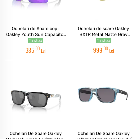
Ochelari de Soare copii
Ochelari de soare Oakley
Oakley Youth Sun Capacitor
BXTR Metal Matte Grey
Grey Ink / Prizm Violet
Ink/Vintage Gold / Prizm
în stoc
în stoc
Black
00
00
385
999
Lei
Lei
Ochelari De Soare Oakley
Ochelari De Soare Oakley