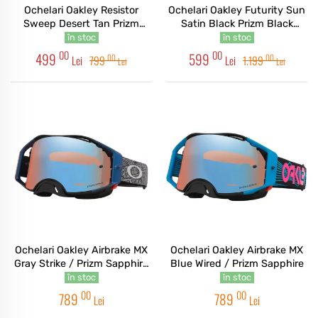
Ochelari Oakley Resistor
Ochelari Oakley Futurity Sun
Sweep Desert Tan Prizm
Satin Black Prizm Black
Jade
Polarized
în stoc
în stoc
00
00
499
599
00
00
Lei
799
Lei
1.199
Lei
Lei
Ochelari Oakley Airbrake MX
Ochelari Oakley Airbrake MX
Gray Strike / Prizm Sapphire
Blue Wired / Prizm Sapphire
Iridium
în stoc
în stoc
00
00
789
789
Lei
Lei