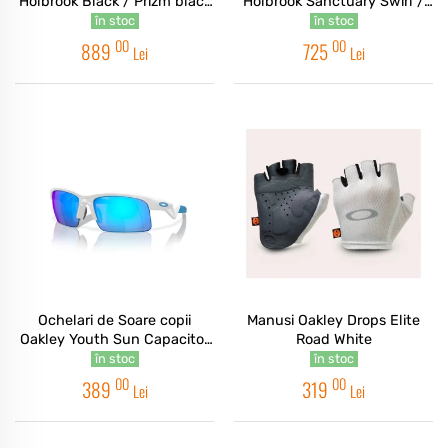
Holbrook Black / Prizm black
Holbrook Sanctuary Swirl /
polarized
Prizm Grey
în stoc
în stoc
00
00
889
725
Lei
Lei
Ochelari de Soare copii
Manusi Oakley Drops Elite
Oakley Youth Sun Capacitor
Road White
Polished White / Prizm
în stoc
în stoc
Sapphire
00
00
389
319
Lei
Lei