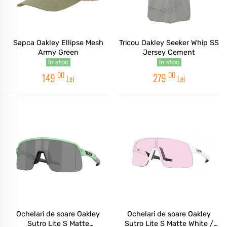
Sapca Oakley Ellipse Mesh
Tricou Oakley Seeker Whip SS
Army Green
Jersey Cement
în stoc
în stoc
00
00
149
279
Lei
Lei
Ochelari de soare Oakley
Ochelari de soare Oakley
Sutro Lite S Matte
Sutro Lite S Matte White /