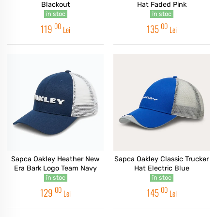
Blackout
Hat Faded Pink
în stoc
în stoc
00
00
119
135
Lei
Lei
Sapca Oakley Heather New
Sapca Oakley Classic Trucker
Era Bark Logo Team Navy
Hat Electric Blue
în stoc
în stoc
00
00
129
145
Lei
Lei