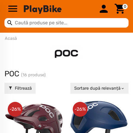
0
Acasă
POC
(16 produse)
Filtrează
Sortare după relevanță
-26%
-26%