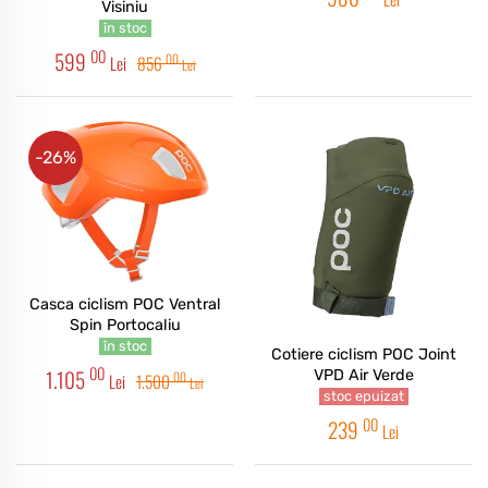
Visiniu
în stoc
00
599
00
Lei
856
Lei
-26%
Casca ciclism POC Ventral
Spin Portocaliu
în stoc
Cotiere ciclism POC Joint
00
1.105
VPD Air Verde
00
Lei
1.500
Lei
stoc epuizat
00
239
Lei