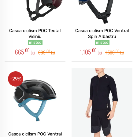
Casca ciclism POC Tectal
Casca ciclism POC Ventral
Visiniu
Spin Albastru
în stoc
în stoc
00
00
665
1.105
00
00
Lei
899
Lei
1.500
Lei
Lei
-29%
Casca ciclism POC Ventral