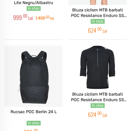
Lite Negru/Albastru
în stoc
Bluza ciclism MTB barbati
00
999
POC Resistance Enduro SS
00
Lei
1.400
Lei
2021 Negru
în stoc
00
624
Lei
Bluza ciclism MTB barbati
POC Resistance Enduro SS
2021 Negru
în stoc
Rucsac POC Berlin 24 L
00
624
Lei
în stoc
00