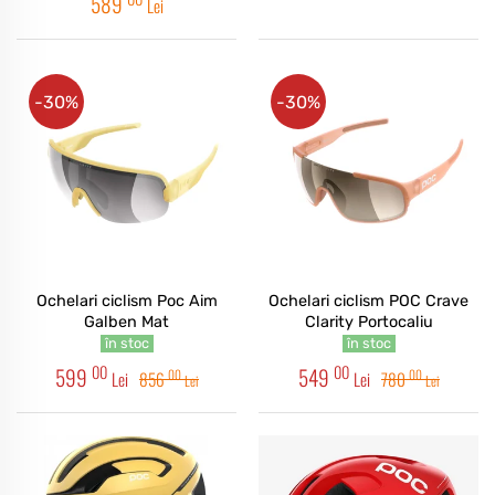
589
Lei
-30%
-30%
Ochelari ciclism Poc Aim
Ochelari ciclism POC Crave
Galben Mat
Clarity Portocaliu
în stoc
în stoc
00
00
599
549
00
00
Lei
856
Lei
780
Lei
Lei