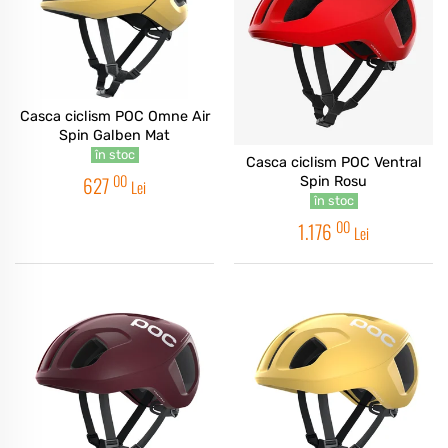
Casca ciclism POC Omne Air
Spin Galben Mat
în stoc
Casca ciclism POC Ventral
00
627
Spin Rosu
Lei
în stoc
00
1.176
Lei