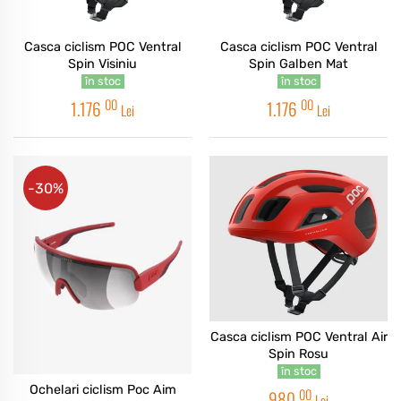
Casca ciclism POC Ventral
Casca ciclism POC Ventral
Spin Visiniu
Spin Galben Mat
în stoc
în stoc
00
00
1.176
1.176
Lei
Lei
-30%
Casca ciclism POC Ventral Air
Spin Rosu
în stoc
Ochelari ciclism Poc Aim
00
980
Lei