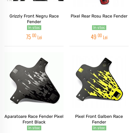
Grizzly Front Negru Race
Pixel Rear Rosu Race Fender
Fender
în stoc
în stoc
00
00
75
49
Lei
Lei
Aparatoare Race Fender Pixel
Pixel Front Galben Race
Front Black
Fender
în stoc
în stoc