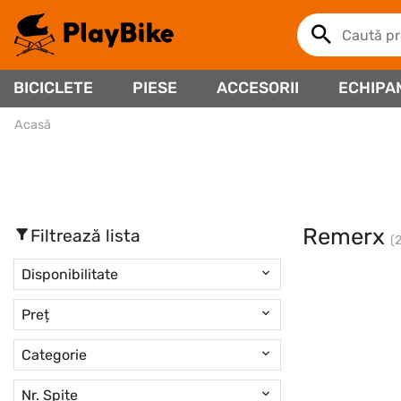
BICICLETE
PIESE
ACCESORII
ECHIPA
Acasă
Remerx
Filtrează lista
(
Disponibilitate
Preț
Categorie
Nr. Spițe