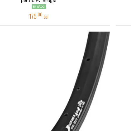
pentru FV, neagra
în stoc
00
175
Lei