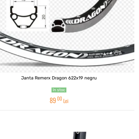
Janta Remerx Dragon 622x19 negru
în stoc
00
89
Lei