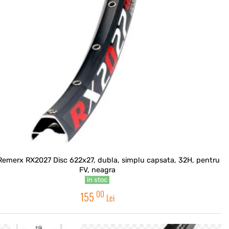
Remerx RX2027 Disc 622x27, dubla, simplu capsata, 32H, pentru
FV, neagra
în stoc
00
155
Lei