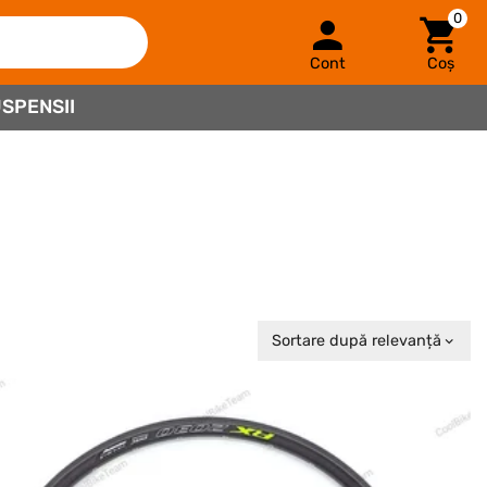
0
Cont
Coș
SPENSII
Sortare după relevanță