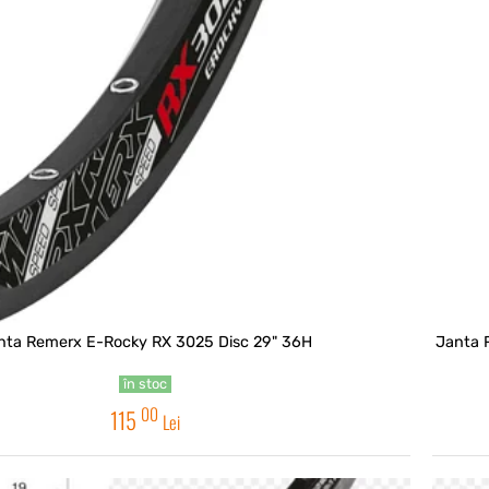
nta Remerx E-Rocky RX 3025 Disc 29" 36H
Janta 
în stoc
00
115
Lei