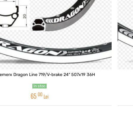
Janta Remerx Dragon Line 719/V-brake 24" 507x19 36H
în stoc
00
65
Lei