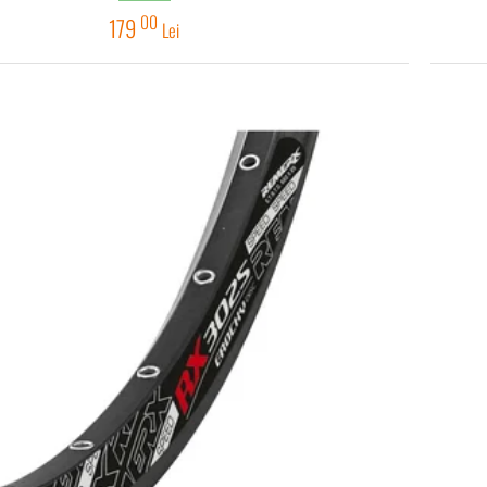
00
179
Lei