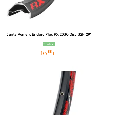
Janta Remerx Enduro Plus RX 2030 Disc 32H 29"
în stoc
00
175
Lei