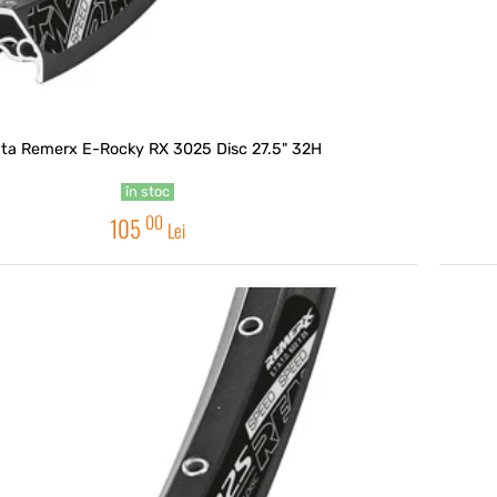
ta Remerx E-Rocky RX 3025 Disc 27.5" 32H
în stoc
00
105
Lei