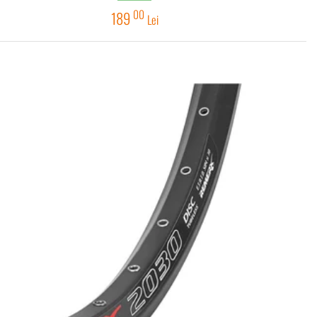
00
189
Lei