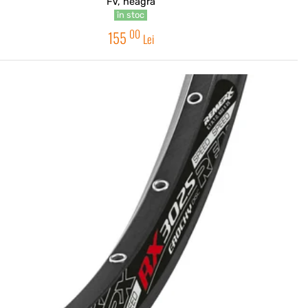
FV, neagra
în stoc
00
155
Lei