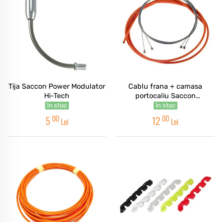
Tija Saccon Power Modulator
Cablu frana + camasa
Hi-Tech
portocaliu Saccon
5mm/2100mm
în stoc
în stoc
00
00
5
12
Lei
Lei