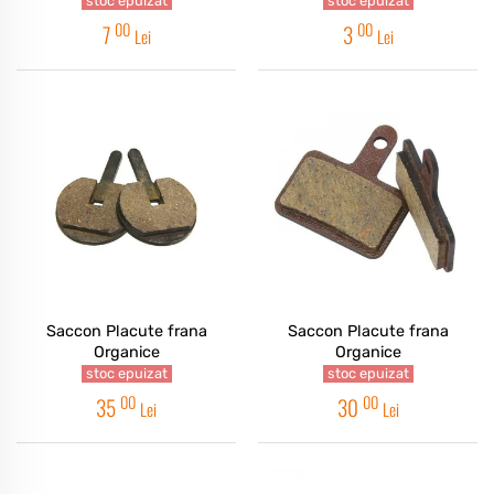
stoc epuizat
stoc epuizat
00
00
7
3
Lei
Lei
Saccon Placute frana
Saccon Placute frana
Organice
Organice
stoc epuizat
stoc epuizat
00
00
35
30
Lei
Lei