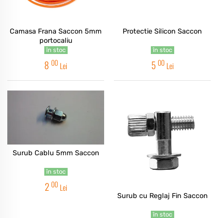
Camasa Frana Saccon 5mm
Protectie Silicon Saccon
portocaliu
în stoc
în stoc
00
00
8
5
Lei
Lei
Surub Cablu 5mm Saccon
în stoc
00
2
Lei
Surub cu Reglaj Fin Saccon
în stoc