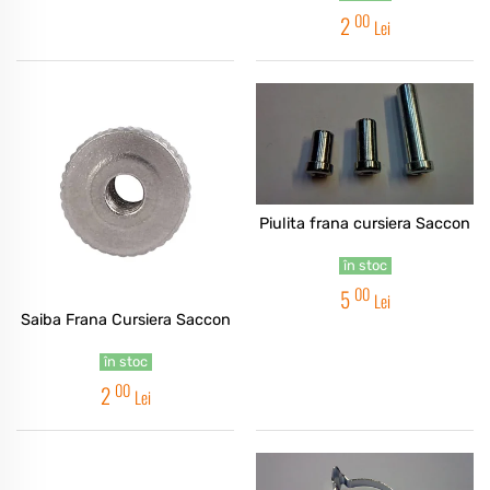
00
2
Lei
Piulita frana cursiera Saccon
în stoc
00
5
Lei
Saiba Frana Cursiera Saccon
în stoc
00
2
Lei