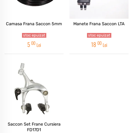
Camasa Frana Saccon 5mm
Manete Frana Saccon LTA
stoc epuizat
stoc epuizat
00
00
5
18
Lei
Lei
Saccon Set Frane Cursiera
FD17D1