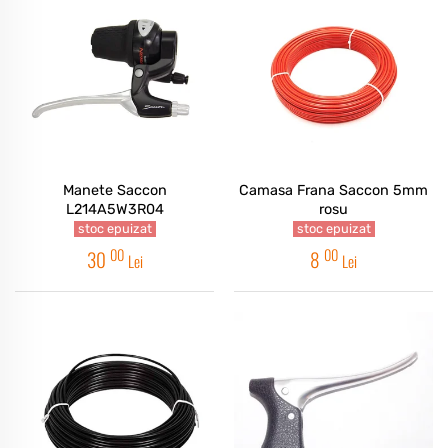
Manete Saccon
Camasa Frana Saccon 5mm
L214A5W3R04
rosu
stoc epuizat
stoc epuizat
00
00
30
8
Lei
Lei