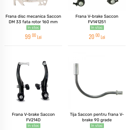
Frana disc mecanica Saccon
Frana V-brake Saccon
DM 33 fata rotor 160 mm
FV141251
în stoc
în stoc
00
00
99
20
Lei
Lei
Frana V-brake Saccon
Tija Saccon pentru frana V-
FV214D
brake 90 grade
în stoc
în stoc