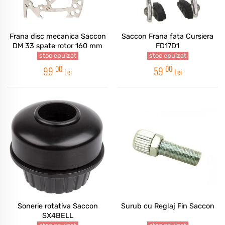
Frana disc mecanica Saccon
Saccon Frana fata Cursiera
DM 33 spate rotor 160 mm
FD17D1
stoc epuizat
stoc epuizat
00
00
99
59
Lei
Lei
Sonerie rotativa Saccon
Surub cu Reglaj Fin Saccon
SX4BELL