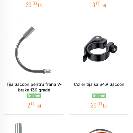
00
00
39
3
Lei
Lei
Tija Saccon pentru frana V-
Colier tija sa 34.9 Saccon
brake 130 grade
în stoc
în stoc
00
00
2
20
Lei
Lei