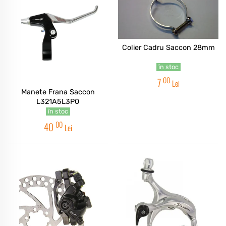
Colier Cadru Saccon 28mm
în stoc
00
7
Lei
Manete Frana Saccon
L321A5L3P0
în stoc
00
40
Lei