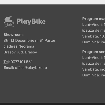
Program mag
Luni-Vineri: 
(pauză de ma
Showroom:
Sâmbăta: 10:
Str. 13 Decembrie nr.31 Parter
Duminică: în
clădirea Neorama
Program ser
Brașov, jud. Brașov
Luni-Vineri: 
Tel:
0377.101.561
(pauză de ma
Email:
office@playbike.ro
Sâmbăta: înc
Duminică: în