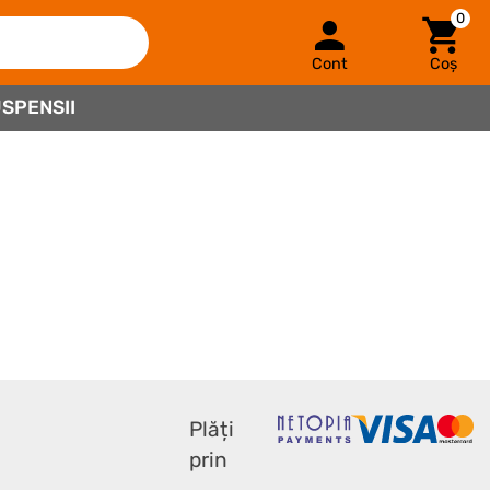
0
Cont
Coș
SPENSII
Plăți
prin