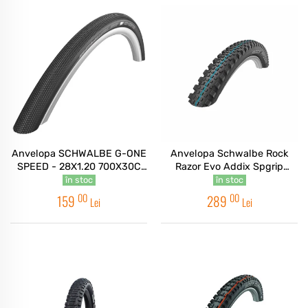
Anvelopa SCHWALBE G-ONE
Anvelopa Schwalbe Rock
SPEED - 28X1.20 700X30C
Razor Evo Addix Spgrip
(30-622) HS472, OSC -
Snake Skin TLE 27.5x2.35
în stoc
în stoc
TUBULAR PLIABIL
00
00
159
289
Lei
Lei