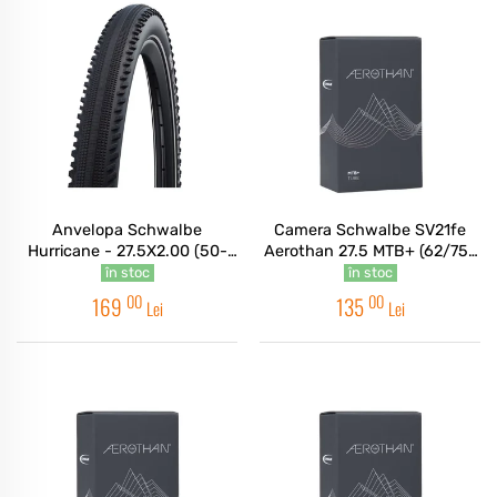
Anvelopa Schwalbe
Camera Schwalbe SV21fe
Hurricane - 27.5X2.00 (50-
Aerothan 27.5 MTB+ (62/75-
584) HS499 B/B-SK+RT,
584) IB TPU 40MM
în stoc
în stoc
ADDIX - Sarma
00
00
169
135
Lei
Lei