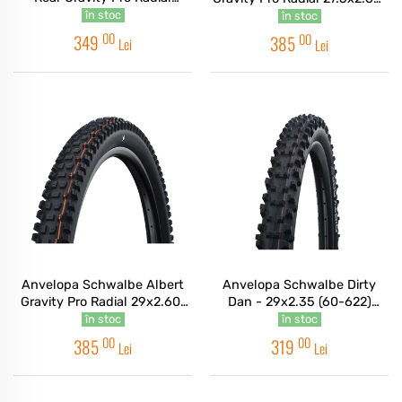
29x2,50" TLR Addix Ultra
TLR Addix Soft E-50
în stoc
în stoc
Soft
00
00
349
385
Lei
Lei
Anvelopa Schwalbe Albert
Anvelopa Schwalbe Dirty
Gravity Pro Radial 29x2.60"
Dan - 29x2.35 (60-622)
TLR Addix Soft E-50
HS417 B/B-SK, Super
în stoc
în stoc
Downhill, Addix Ultra Soft -
00
00
385
319
Lei
Lei
TLE Pliabil