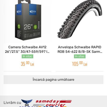
Camera Schwalbe AV12
Anvelopa Schwalbe RAPID
26''/27.5'' 30/47-559/597 IB
ROB 54-622 B/B-SK Sarma
AGV 40mm
29*2.10
în stoc
în stoc
00
00
35
105
Lei
Lei
Încarcă pagina următoare
Livrăm cu