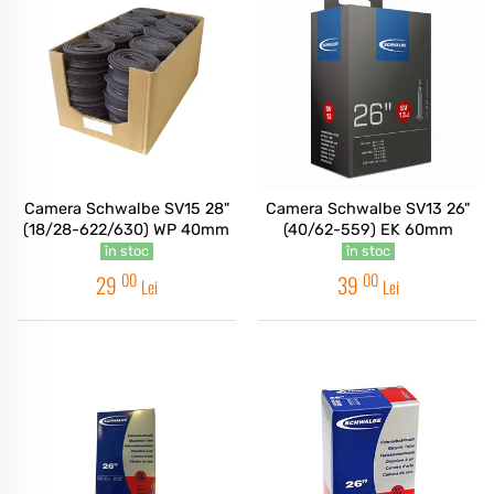
Camera Schwalbe SV15 28"
Camera Schwalbe SV13 26"
(18/28-622/630) WP 40mm
(40/62-559) EK 60mm
în stoc
în stoc
00
00
29
39
Lei
Lei