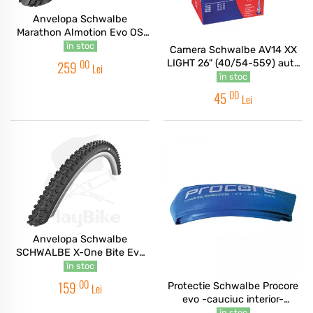
Anvelopa Schwalbe
Marathon Almotion Evo OS
V-Guard 27.5x2.15
în stoc
Camera Schwalbe AV14 XX
00
LIGHT 26" (40/54-559) auto
259
Lei
40mm
în stoc
00
45
Lei
Anvelopa Schwalbe
SCHWALBE X-One Bite Evo
LiteSkin B/B-SK HS481
în stoc
28x1.30
00
159
Protectie Schwalbe Procore
Lei
evo -cauciuc interior-
27.5x1.10 pliabil
în stoc