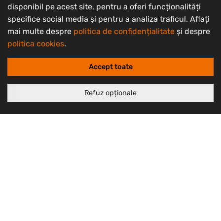
disponibil pe acest site, pentru a oferi funcționalități
specifice social media și pentru a analiza traficul. Aflați
Informații clienți
mai multe despre
politica de confidențialitate
și despre
Contact
politica cookies
.
Întrebări frecvente
Accept toate
Livrarea produselor
Despre noi
Refuz opționale
Termeni și condiții
Politică de retur
Politică de confidențialitate
Politică cookie