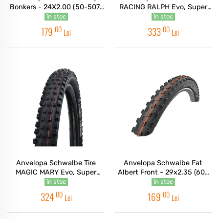
Bonkers - 24X2.00 (50-507)
RACING RALPH Evo, Super
HS600 B/BRZ-SK ADDIX -
Ground, TLE 27.5x2.25 (57-
în stoc
în stoc
Pliabil
584) NEGRU
00
00
179
333
Lei
Lei
Anvelopa Schwalbe Tire
Anvelopa Schwalbe Fat
MAGIC MARY Evo, Super
Albert Front - 29x2.35 (60-
Trail, TLE 29x2.40 (62-622)
622) Hs477 B/b-sk, Addix
în stoc
în stoc
Soft - Tle Pliabil
00
00
324
169
Lei
Lei