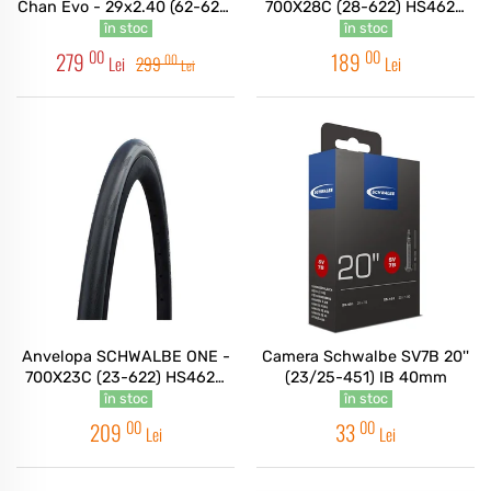
Chan Evo - 29x2.40 (62-622)
700X28C (28-622) HS462A
HS625 B/B-SK, Super Trail,
B/B-SK, ADDIX - PLIABIL
în stoc
în stoc
Addix Soft - TLE Pliabil
00
00
279
189
00
Lei
299
Lei
Lei
Anvelopa SCHWALBE ONE -
Camera Schwalbe SV7B 20''
700X23C (23-622) HS462A
(23/25-451) IB 40mm
B/B-SK, ADDIX - PLIABIL
în stoc
în stoc
00
00
209
33
Lei
Lei