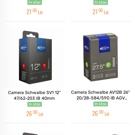
în stoc
în stoc
00
00
27
27
Lei
Lei
Camera Schwalbe AV12B 26''
Camera Schwalbe SV1 12''
20/28-584/590 IB AGV
47/62-203 IB 40mm
40mm
în stoc
în stoc
00
00
26
26
Lei
Lei