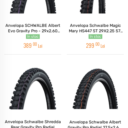
Anvelopa SCHWALBE Albert
Anvelopa Schwalbe Magic
Evo Gravity Pro - 29x2.60
Mary HS447 ST 29X2.25 57-
(65-622) HS641 B/B-SK
622 BL-SSKIN TLE ADDIX
în stoc
în stoc
Addix Ultra Soft 67EPI Radial
SOFT
00
00
389
299
Lei
Lei
B - TLR
Anvelopa Schwalbe Shredda
Anvelopa Schwalbe Albert
Rear Gravity Pro Radial
Gravity Pro Radial 27.5x2.60"