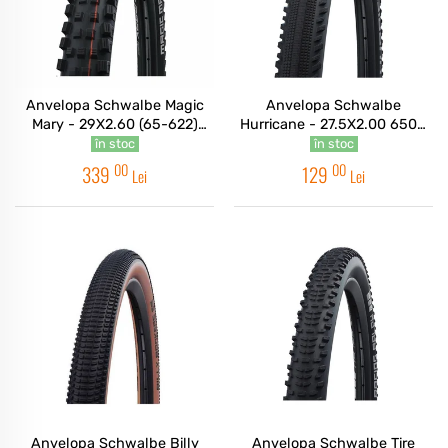
Anvelopa Schwalbe Magic
Anvelopa Schwalbe
Mary - 29X2.60 (65-622)
Hurricane - 27.5X2.00 650B
HS447 B/B-SK, SUPER
(50-584) HS499 B/B-SK
în stoc
în stoc
TRAIL, ADDIX SOFT - TLE
ADDIX - Sarma
00
00
339
129
Lei
Lei
Pliabil
Anvelopa Schwalbe Billy
Anvelopa Schwalbe Tire