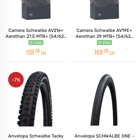
Camera Schwalbe AV21e+
Camera Schwalbe AV19E+
Aerothan 27.5 MTB+ (54/62-
Aerothan 29 MTB+ (54/62-
584) IB TPU 40mm
622) IB TPU 40mm
în stoc
în stoc
00
00
159
169
Lei
Lei
-7%
Anvelopa Schwalbe Tacky
Anvelopa SCHWALBE ONE -