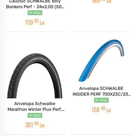
169
Lei
Cauciuc SCHWALBE Billy
Bonkers Perf - 24x2.00 (50-
507) HS600 ADDIX - Pliabil
în stoc
Negru/crem
00
159
Lei
Anvelopa SCHWALBE
INSIDER PERF 700X23C/23-
622
în stoc
Anvelopa Schwalbe
00
159
Lei
Marathon Winter Plus Perf,
SmartGuard, TwinSkin 42-
în stoc
622 28x1.60
00
301
Lei