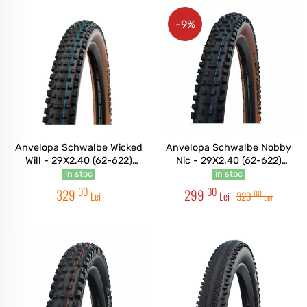
-9%
Anvelopa Schwalbe Wicked
Anvelopa Schwalbe Nobby
Will - 29X2.40 (62-622)
Nic - 29X2.40 (62-622)
HS614 B/TS-SK, SUPER
HS602 B/BRZ-SK, SUPER
în stoc
în stoc
RACE, ADDIX SPEEDGRIP -
GROUND, ADDIX SPEEDGRIP
00
00
329
299
00
Lei
Lei
329
Lei
TLE Pliabil
- TLE Pliabil