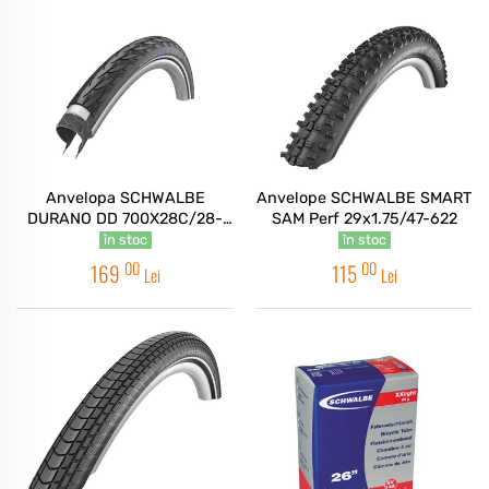
Anvelopa SCHWALBE
Anvelope SCHWALBE SMART
DURANO DD 700X28C/28-
SAM Perf 29x1.75/47-622
622 B/GR-SK HS464
în stoc
în stoc
00
00
169
115
Lei
Lei