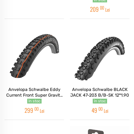
00
209
Lei
Anvelopa Schwalbe Eddy
Anvelopa Schwalbe BLACK
Current Front Super Gravity
JACK 47-203 B/B-SK 12*1.90
TLE 29x2.40
în stoc
în stoc
00
00
299
49
Lei
Lei