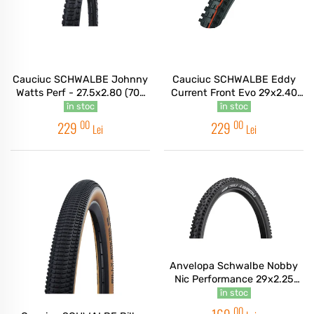
Cauciuc SCHWALBE Johnny
Cauciuc SCHWALBE Eddy
Watts Perf - 27.5x2.80 (70-
Current Front Evo 29x2.40
584) HS604 ADDIX - Pliabil
(62-622) HS496 ADDIX Soft
în stoc
în stoc
67EPI - TLE Pliabil
00
00
229
229
Lei
Lei
Anvelopa Schwalbe Nobby
Nic Performance 29x2.25
Addix
în stoc
00