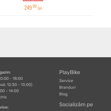
00
249
Lei
PlayBike
azin:
10:00 - 18:00
Service
să: 12:30 - 13:00)
Branduri
00 - 14:00
Blog
chis
Socializăm pe
vice: