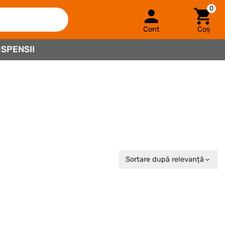
0
Cont
Coș
SPENSII
Sortare după relevanță