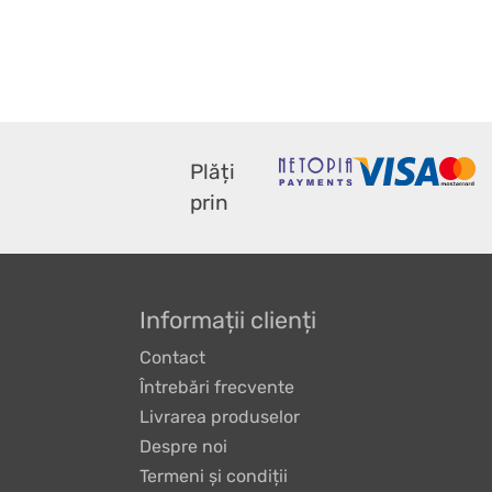
Plăți
prin
Informații clienți
Contact
Întrebări frecvente
Livrarea produselor
Despre noi
Termeni și condiții