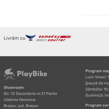
Livrăm cu
Program mag
Luni-Vineri: 
(pauză de ma
Showroom:
Sâmbăta: 10:
Str. 13 Decembrie nr.31 Parter
Duminică: în
clădirea Neorama
Program ser
Brașov, jud. Brașov