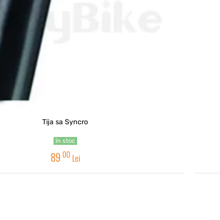
Tija sa Syncro
în stoc
00
89
Lei