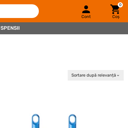
0
Cont
Coș
SPENSII
Sortare după relevanță