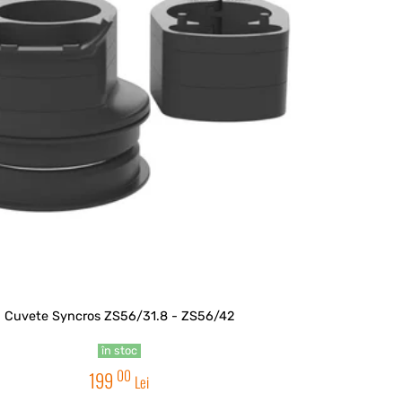
Cuvete Syncros ZS56/31.8 - ZS56/42
în stoc
00
199
Lei