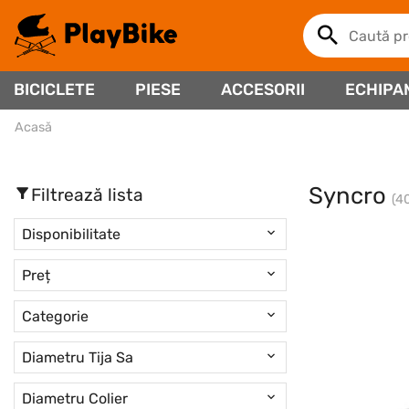
BICICLETE
PIESE
ACCESORII
ECHIPA
Acasă
Syncro
Filtrează lista
(4
Disponibilitate
Preț
Categorie
Diametru Tija Sa
Diametru Colier