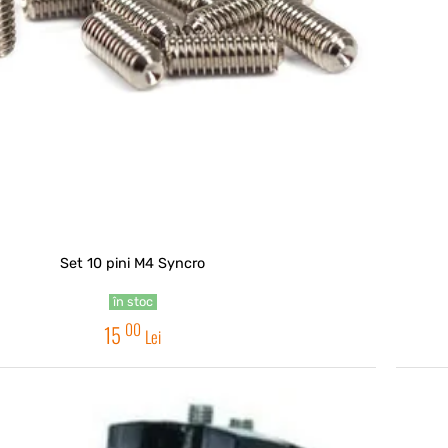
Set 10 pini M4 Syncro
în stoc
00
15
Lei