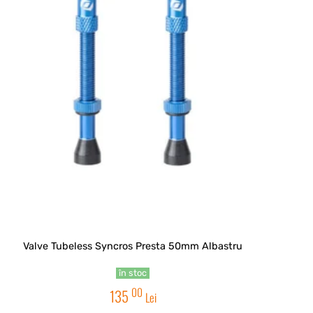
Valve Tubeless Syncros Presta 50mm Albastru
în stoc
00
135
Lei