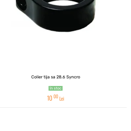
Colier tija sa 28.6 Syncro
în stoc
00
10
Lei