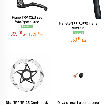
Frane TRP C2.3 set
fata/spate Vrac
Manete TRP RL970 frana
în stoc
cursiera
00
699
în stoc
00
Lei
1.899
Lei
00
350
Lei
Disc TRP TR-25 Centerlock
Oliva si insertie conectrare