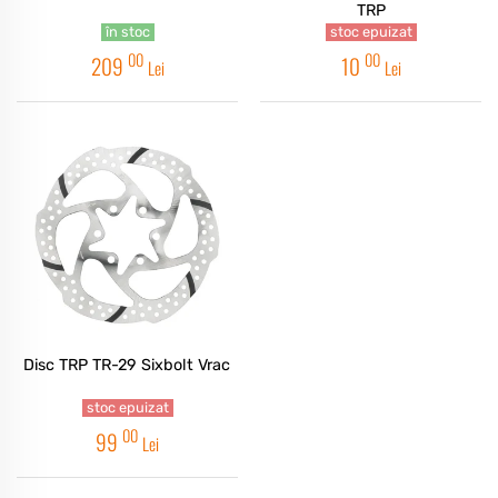
TRP
în stoc
stoc epuizat
00
00
209
10
Lei
Lei
Disc TRP TR-29 Sixbolt Vrac
stoc epuizat
00
99
Lei