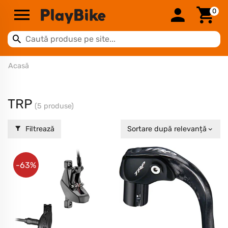
0
Acasă
TRP
(5 produse)
Filtrează
Sortare după relevanță
-63%