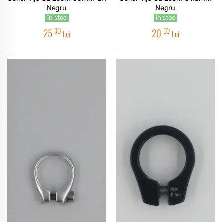
Negru
Negru
în stoc
în stoc
00
00
25
20
Lei
Lei