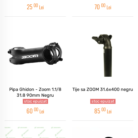
00
00
25
70
Lei
Lei
Pipa Ghidon - Zoom 1.1/8
Tije sa ZOOM 31.6x400 negru
31.8 90mm Negru
stoc epuizat
stoc epuizat
00
00
60
85
Lei
Lei