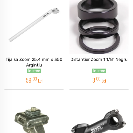
Tija sa Zoom 25.4 mm x 350
Distantier Zoom 1 1/8" Negru
Argintiu
în stoc
în stoc
00
00
59
3
Lei
Lei