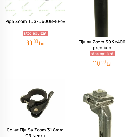
Pipa Zoom TDS-D600B-8Fov
stoc epuizat
00
89
Tija sa Zoom 30.9x400
Lei
premium
stoc epuizat
00
110
Lei
Colier Tija Sa Zoom 31.8mm
QR Negru