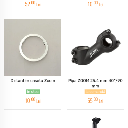
00
00
52
16
Lei
Lei
Distantier caseta Zoom
Pipa ZOOM 25.4 mm 40*/90
mm
în stoc
la comandă
00
00
10
55
Lei
Lei