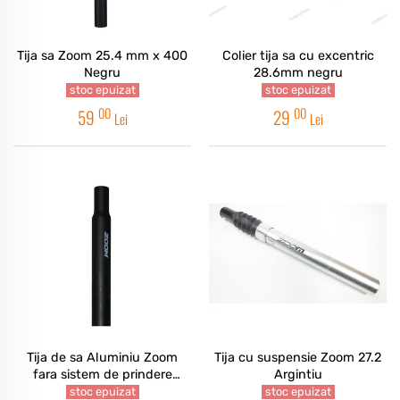
Tija sa Zoom 25.4 mm x 400
Colier tija sa cu excentric
Negru
28.6mm negru
stoc epuizat
stoc epuizat
00
00
59
29
Lei
Lei
Tija de sa Aluminiu Zoom
Tija cu suspensie Zoom 27.2
fara sistem de prindere
Argintiu
negru 25.4mm
stoc epuizat
stoc epuizat