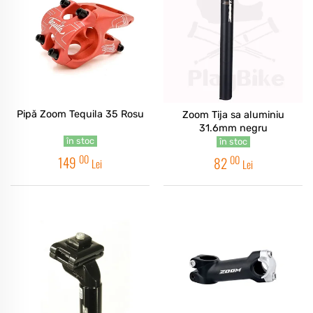
Pipă Zoom Tequila 35 Rosu
Zoom Tija sa aluminiu
31.6mm negru
în stoc
în stoc
00
00
149
82
Lei
Lei