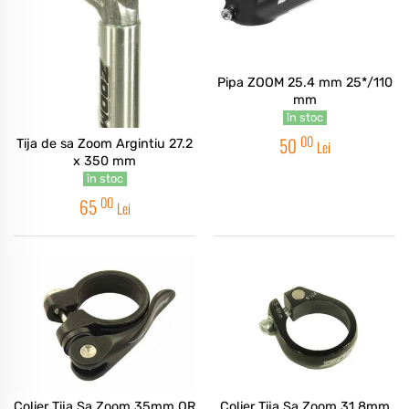
Pipa ZOOM 25.4 mm 25*/110
mm
în stoc
00
50
Tija de sa Zoom Argintiu 27.2
Lei
x 350 mm
în stoc
00
65
Lei
Colier Tija Sa Zoom 35mm QR
Colier Tija Sa Zoom 31.8mm