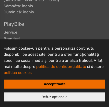
Sâmbăta: închis
Duminică: închis
PlayBike
Service
Branduri
Blog
Folosim cookie-uri pentru a personaliza conținutul
disponibil pe acest site, pentru a oferi funcționalități
Socializăm pe
specifice social media și pentru a analiza traficul. Aflați
Facebook
mai multe despre
politica de confidențialitate
și despre
Instagram
politica cookies
.
TikTok
YouTube
Accept toate
Informații clienți
Refuz opționale
Contact