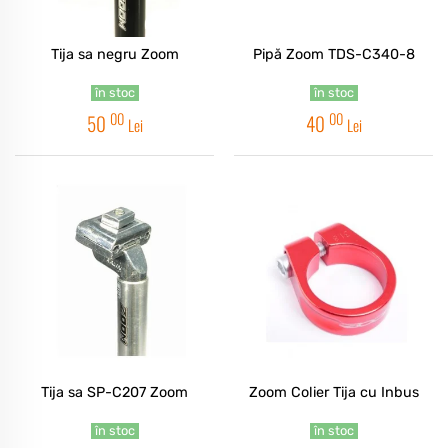
Tija sa negru Zoom
Pipă Zoom TDS-C340-8
în stoc
în stoc
00
00
50
40
Lei
Lei
Tija sa SP-C207 Zoom
Zoom Colier Tija cu Inbus
în stoc
în stoc