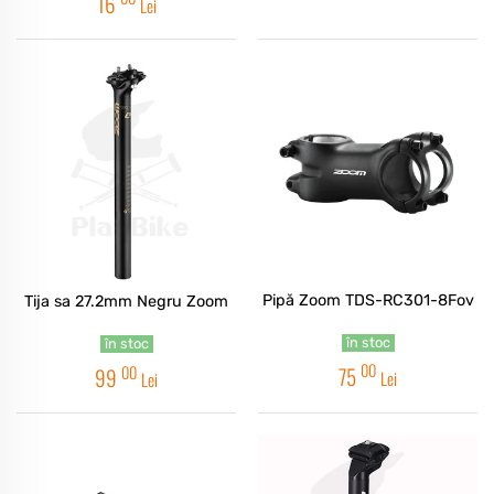
16
Lei
Pipă Zoom TDS-RC301-8Fov
Tija sa 27.2mm Negru Zoom
în stoc
în stoc
00
00
75
99
Lei
Lei