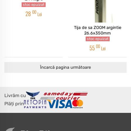
stoc epuizat
00
28
Lei
Tija de sa ZOOM argintie
26.6x350mm
stoc epuizat
00
55
Lei
Încarcă pagina următoare
Livrăm cu
Plăți prin