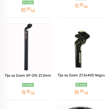
în stoc
00
75
Lei
00
85
Lei
Tija sa Zoom 27.2x400 Negru
Tija sa Zoom SP-215 27.2mm
în stoc
în stoc
00
00
95
79
Lei
Lei