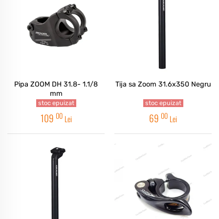
Pipa ZOOM DH 31.8- 1.1/8
Tija sa Zoom 31.6x350 Negru
mm
stoc epuizat
stoc epuizat
00
00
109
69
Lei
Lei