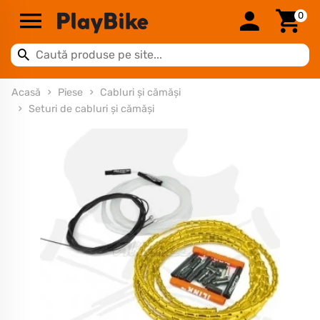
0
Acasă
Piese
Cabluri și cămăși
Seturi de cabluri și cămăși