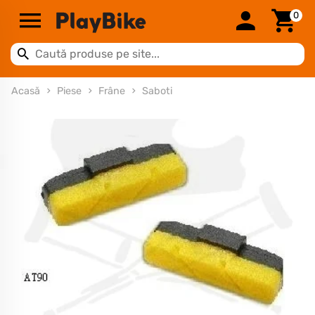
0
Acasă
Piese
Frâne
Saboti