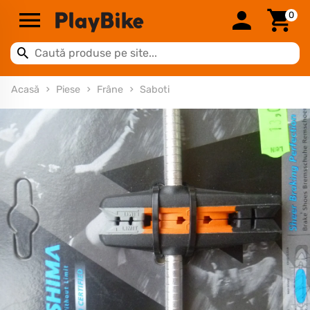
0
Acasă
Piese
Frâne
Saboti