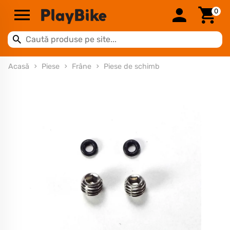
0
Acasă
Piese
Frâne
Piese de schimb