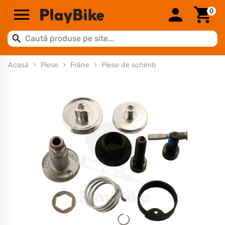
0
Acasă
Piese
Frâne
Piese de schimb