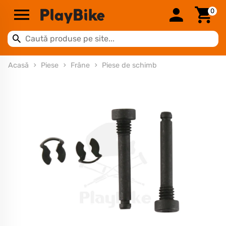
0
Acasă
Piese
Frâne
Piese de schimb