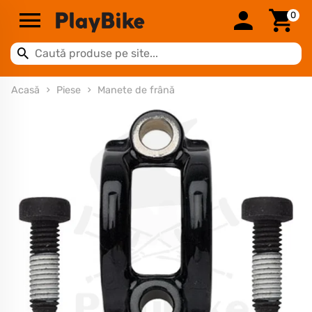
0
Acasă
Piese
Manete de frână