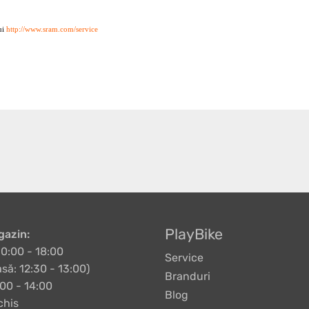
lui
http://www.sram.com/service
PlayBike
azin:
10:00 - 18:00
Service
să: 12:30 - 13:00)
Branduri
00 - 14:00
Blog
chis