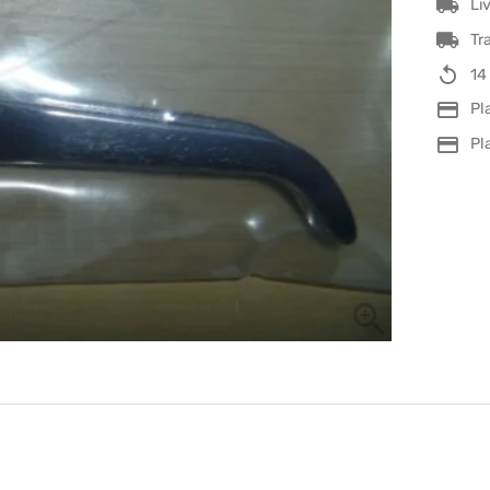
Li
Tr
14
Pl
Pl