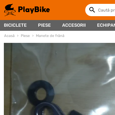
BICICLETE
PIESE
ACCESORII
ECHIPA
Acasă
Piese
Manete de frână