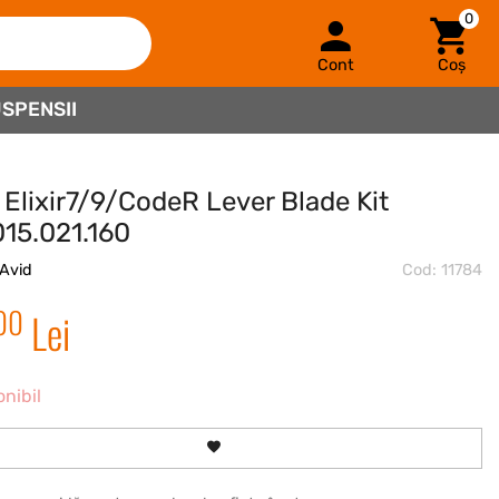
0
Cont
Coș
SPENSII
 Elixir7/9/CodeR Lever Blade Kit
015.021.160
Avid
Cod: 11784
00
Lei
onibil