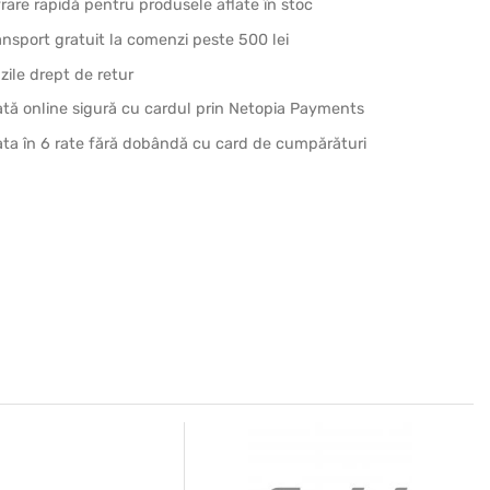
vrare rapidă pentru produsele aflate în stoc
ansport gratuit la comenzi peste 500 lei
 zile drept de retur
ată online sigură cu cardul prin Netopia Payments
ata în 6 rate fără dobândă cu card de cumpărături