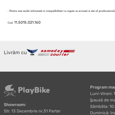
- Pentru mai multe informatii si compatibilitati va rugam sa accesati si site-ul producatoru
11.5015.021.160
Cod:
Livrăm cu
Program mag
Luni-Vineri: 
(pauză de ma
Showroom:
Sâmbăta: 10:
Str. 13 Decembrie nr.31 Parter
Duminică: în