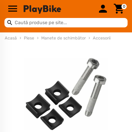
0
Acasă
Piese
Manete de schimbător
Accesorii