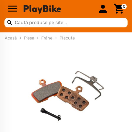
0
Acasă
Piese
Frâne
Placute