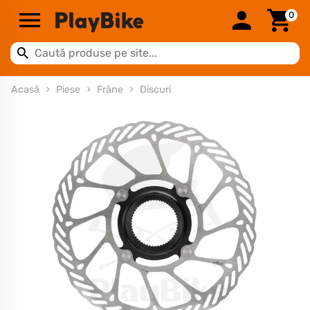
0
Acasă
Piese
Frâne
Discuri