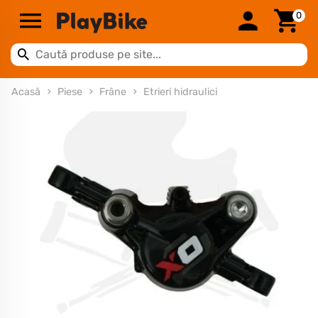
0
Acasă
Piese
Frâne
Etrieri hidraulici