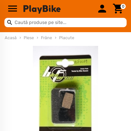
0
Acasă
Piese
Frâne
Placute