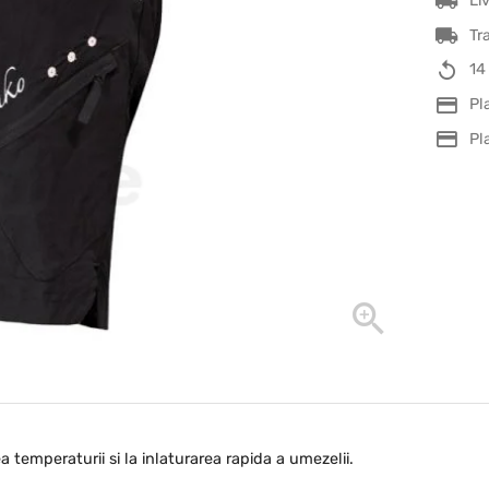
Li
Tr
14
Pl
Pl
ea temperaturii si la inlaturarea rapida a umezelii.