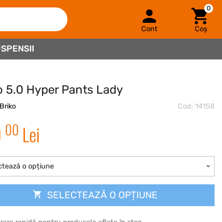
0
Cont
Coș
SPENSII
o 5.0 Hyper Pants Lady
Briko
Cod: 14158
00
9
Lei
ctează o opțiune
SELECTEAZĂ O OPȚIUNE