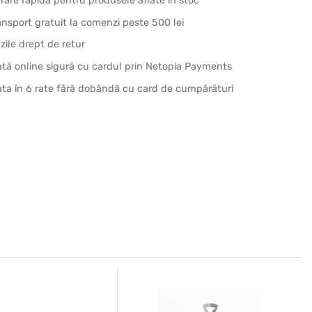
vrare rapidă pentru produsele aflate în stoc
ansport gratuit la comenzi peste 500 lei
 zile drept de retur
ată online sigură cu cardul prin Netopia Payments
ata în 6 rate fără dobândă cu card de cumpărături