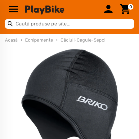
0
Acasă
Echipamente
Căciuli-Cagule-Șepci