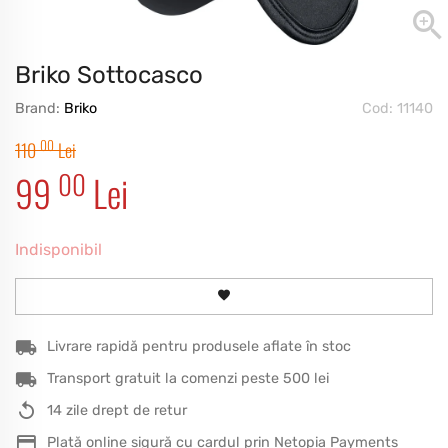
Briko Sottocasco
Brand:
Briko
Cod: 11140
00
110
Lei
00
99
Lei
Indisponibil
Livrare rapidă pentru produsele aflate în stoc
Transport gratuit la comenzi peste 500 lei
14 zile drept de retur
Plată online sigură cu cardul prin Netopia Payments