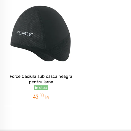
Force Caciula sub casca neagra
pentru iarna
în stoc
00
43
Lei