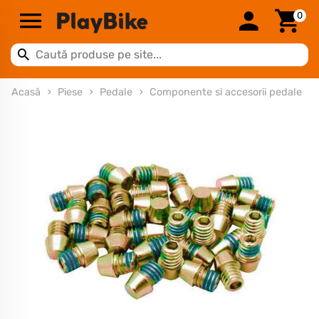
0
Acasă
Piese
Pedale
Componente si accesorii pedale