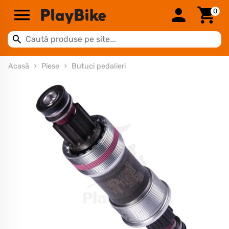
0
Acasă
Piese
Butuci pedalieri