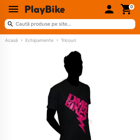
0
Acasă
Echipamente
Tricouri