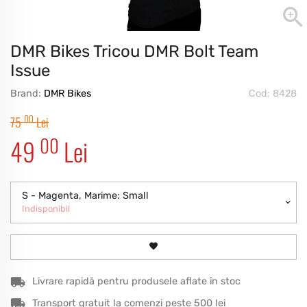
DMR Bikes Tricou DMR Bolt Team
Issue
Brand:
DMR Bikes
Cod: 8428
00
75
Lei
00
49
Lei
S - Magenta, Marime: Small
Indisponibil
Livrare rapidă pentru produsele aflate în stoc
Transport gratuit la comenzi peste 500 lei