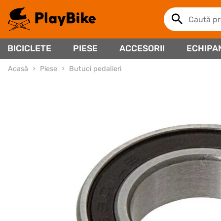
BICICLETE
PIESE
ACCESORII
ECHIPA
Acasă
Piese
Butuci pedalieri