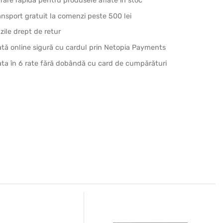
vrare rapidă pentru produsele aflate în stoc
ansport gratuit la comenzi peste 500 lei
 zile drept de retur
ată online sigură cu cardul prin Netopia Payments
ata în 6 rate fără dobândă cu card de cumpărături