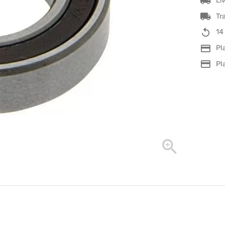
Li
Tr
14
Pl
Pl