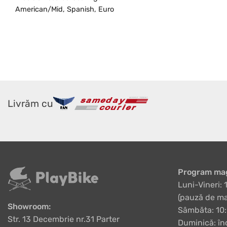
American/Mid, Spanish, Euro
Livrăm cu
Program mag
Luni-Vineri: 
(pauză de ma
Showroom:
Sâmbăta: 10:
Str. 13 Decembrie nr.31 Parter
Duminică: în