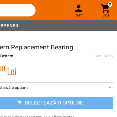
0
Cont
Coș
SPENSII
ern Replacement Bearing
Eastern
Cod: 5663
00
Lei
ctează o opțiune
SELECTEAZĂ O OPȚIUNE