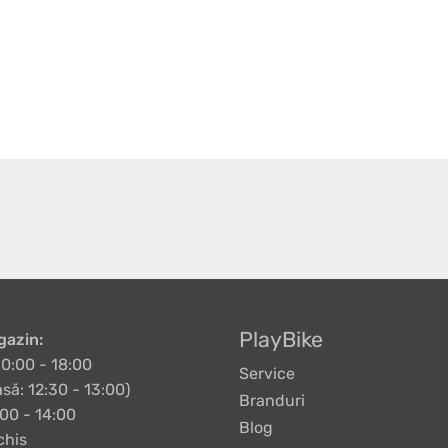
PlayBike
azin:
10:00 - 18:00
Service
să: 12:30 - 13:00)
Branduri
00 - 14:00
Blog
chis