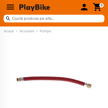
0
Acasă
Accesorii
Pompe